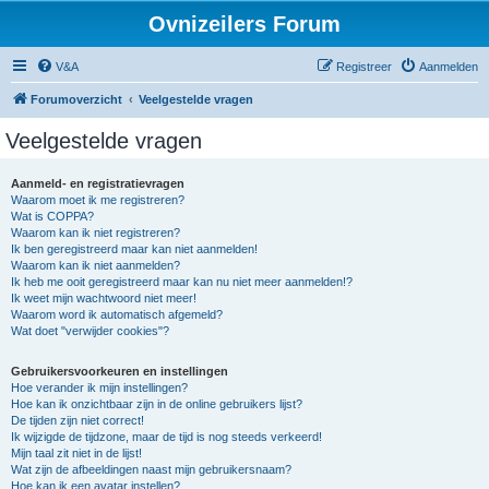
Ovnizeilers Forum
V&A
Registreer
Aanmelden
Forumoverzicht
Veelgestelde vragen
Veelgestelde vragen
Aanmeld- en registratievragen
Waarom moet ik me registreren?
Wat is COPPA?
Waarom kan ik niet registreren?
Ik ben geregistreerd maar kan niet aanmelden!
Waarom kan ik niet aanmelden?
Ik heb me ooit geregistreerd maar kan nu niet meer aanmelden!?
Ik weet mijn wachtwoord niet meer!
Waarom word ik automatisch afgemeld?
Wat doet "verwijder cookies"?
Gebruikersvoorkeuren en instellingen
Hoe verander ik mijn instellingen?
Hoe kan ik onzichtbaar zijn in de online gebruikers lijst?
De tijden zijn niet correct!
Ik wijzigde de tijdzone, maar de tijd is nog steeds verkeerd!
Mijn taal zit niet in de lijst!
Wat zijn de afbeeldingen naast mijn gebruikersnaam?
Hoe kan ik een avatar instellen?