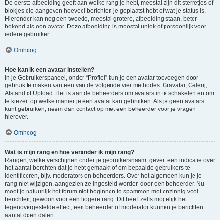
De eerste afbeelding geeft aan welke rang je hebt, meestal zijn dit sterretjes of
blokjes die aangeven hoeveel berichten je geplaatst hebt of wat je status is.
Hieronder kan nog een tweede, meestal grotere, afbeelding staan, beter
bekend als een avatar. Deze afbeelding is meestal uniek of persoonlijk voor
iedere gebruiker.
Omhoog
Hoe kan ik een avatar instellen?
In je Gebruikerspaneel, onder “Profiel” kun je een avatar toevoegen door
gebruik te maken van één van de volgende vier methodes: Gravatar, Galerij,
Afstand of Upload. Het is aan de beheerders om avatars in te schakelen en om
te kiezen op welke manier je een avatar kan gebruiken. Als je geen avatars
kunt gebruiken, neem dan contact op met een beheerder voor je vragen
hierover.
Omhoog
Wat is mijn rang en hoe verander ik mijn rang?
Rangen, welke verschijnen onder je gebruikersnaam, geven een indicatie over
het aantal berchten dat je hebt gemaakt of om bepaalde gebruikers te
identificeren, bijv. moderators en beheerders. Over het algemeen kun je je
rang niet wijzigen, aangezien ze ingesteld worden door een beheerder. Nu
moet je natuurlijk het forum niet beginnen te spammen met onzinnig veel
berichten, gewoon voor een hogere rang. Dit heeft zelfs mogelijk het
tegenovergestelde effect, een beheerder of moderator kunnen je berichten
aantal doen dalen.