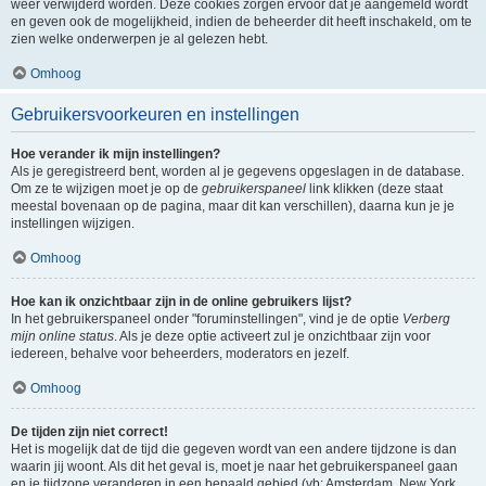
weer verwijderd worden. Deze cookies zorgen ervoor dat je aangemeld wordt
en geven ook de mogelijkheid, indien de beheerder dit heeft inschakeld, om te
zien welke onderwerpen je al gelezen hebt.
Omhoog
Gebruikersvoorkeuren en instellingen
Hoe verander ik mijn instellingen?
Als je geregistreerd bent, worden al je gegevens opgeslagen in de database.
Om ze te wijzigen moet je op de
gebruikerspaneel
link klikken (deze staat
meestal bovenaan op de pagina, maar dit kan verschillen), daarna kun je je
instellingen wijzigen.
Omhoog
Hoe kan ik onzichtbaar zijn in de online gebruikers lijst?
In het gebruikerspaneel onder "foruminstellingen", vind je de optie
Verberg
mijn online status
. Als je deze optie activeert zul je onzichtbaar zijn voor
iedereen, behalve voor beheerders, moderators en jezelf.
Omhoog
De tijden zijn niet correct!
Het is mogelijk dat de tijd die gegeven wordt van een andere tijdzone is dan
waarin jij woont. Als dit het geval is, moet je naar het gebruikerspaneel gaan
en je tijdzone veranderen in een bepaald gebied (vb: Amsterdam, New York,