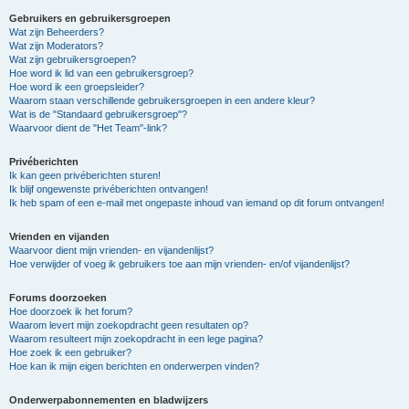
Gebruikers en gebruikersgroepen
Wat zijn Beheerders?
Wat zijn Moderators?
Wat zijn gebruikersgroepen?
Hoe word ik lid van een gebruikersgroep?
Hoe word ik een groepsleider?
Waarom staan verschillende gebruikersgroepen in een andere kleur?
Wat is de "Standaard gebruikersgroep"?
Waarvoor dient de "Het Team"-link?
Privéberichten
Ik kan geen privéberichten sturen!
Ik blijf ongewenste privéberichten ontvangen!
Ik heb spam of een e-mail met ongepaste inhoud van iemand op dit forum ontvangen!
Vrienden en vijanden
Waarvoor dient mijn vrienden- en vijandenlijst?
Hoe verwijder of voeg ik gebruikers toe aan mijn vrienden- en/of vijandenlijst?
Forums doorzoeken
Hoe doorzoek ik het forum?
Waarom levert mijn zoekopdracht geen resultaten op?
Waarom resulteert mijn zoekopdracht in een lege pagina?
Hoe zoek ik een gebruiker?
Hoe kan ik mijn eigen berichten en onderwerpen vinden?
Onderwerpabonnementen en bladwijzers