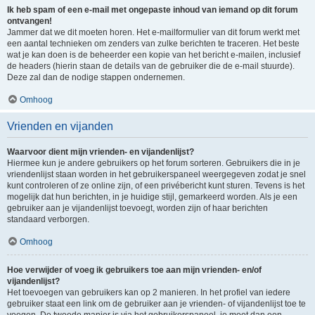
Ik heb spam of een e-mail met ongepaste inhoud van iemand op dit forum
ontvangen!
Jammer dat we dit moeten horen. Het e-mailformulier van dit forum werkt met
een aantal technieken om zenders van zulke berichten te traceren. Het beste
wat je kan doen is de beheerder een kopie van het bericht e-mailen, inclusief
de headers (hierin staan de details van de gebruiker die de e-mail stuurde).
Deze zal dan de nodige stappen ondernemen.
Omhoog
Vrienden en vijanden
Waarvoor dient mijn vrienden- en vijandenlijst?
Hiermee kun je andere gebruikers op het forum sorteren. Gebruikers die in je
vriendenlijst staan worden in het gebruikerspaneel weergegeven zodat je snel
kunt controleren of ze online zijn, of een privébericht kunt sturen. Tevens is het
mogelijk dat hun berichten, in je huidige stijl, gemarkeerd worden. Als je een
gebruiker aan je vijandenlijst toevoegt, worden zijn of haar berichten
standaard verborgen.
Omhoog
Hoe verwijder of voeg ik gebruikers toe aan mijn vrienden- en/of
vijandenlijst?
Het toevoegen van gebruikers kan op 2 manieren. In het profiel van iedere
gebruiker staat een link om de gebruiker aan je vrienden- of vijandenlijst toe te