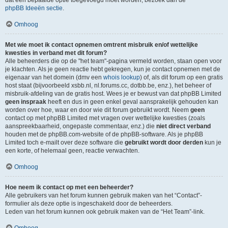
dat een bepaalde optie toegevoegd moet worden, bezoek dan de
phpBB Ideeën sectie
.
Omhoog
Met wie moet ik contact opnemen omtrent misbruik en/of wettelijke
kwesties in verband met dit forum?
Alle beheerders die op de "het team"-pagina vermeld worden, staan open voor
je klachten. Als je geen reactie hebt gekregen, kun je contact opnemen met de
eigenaar van het domein (dmv een
whois lookup
) of, als dit forum op een gratis
host staat (bijvoorbeeld xsbb.nl, nl.forums.cc, dotbb.be, enz.), het beheer of
misbruik-afdeling van de gratis host. Wees je er bewust van dat phpBB Limited
geen inspraak
heeft en dus in geen enkel geval aansprakelijk gehouden kan
worden over hoe, waar en door wie dit forum gebruikt wordt. Neem
geen
contact op met phpBB Limited met vragen over wettelijke kwesties (zoals
aanspreekbaarheid, ongepaste commentaar, enz.) die
niet direct verband
houden met de phpBB.com-website of de phpBB-software. Als je phpBB
Limited toch e-mailt over deze software die
gebruikt wordt door derden
kun je
een korte, of helemaal geen, reactie verwachten.
Omhoog
Hoe neem ik contact op met een beheerder?
Alle gebruikers van het forum kunnen gebruik maken van het “Contact”-
formulier als deze optie is ingeschakeld door de beheerders.
Leden van het forum kunnen ook gebruik maken van de “Het Team”-link.