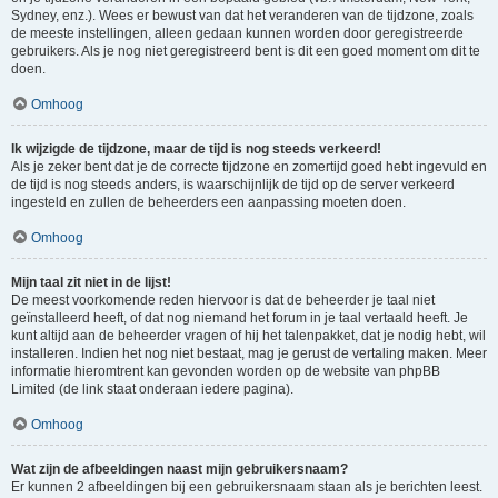
Sydney, enz.). Wees er bewust van dat het veranderen van de tijdzone, zoals
de meeste instellingen, alleen gedaan kunnen worden door geregistreerde
gebruikers. Als je nog niet geregistreerd bent is dit een goed moment om dit te
doen.
Omhoog
Ik wijzigde de tijdzone, maar de tijd is nog steeds verkeerd!
Als je zeker bent dat je de correcte tijdzone en zomertijd goed hebt ingevuld en
de tijd is nog steeds anders, is waarschijnlijk de tijd op de server verkeerd
ingesteld en zullen de beheerders een aanpassing moeten doen.
Omhoog
Mijn taal zit niet in de lijst!
De meest voorkomende reden hiervoor is dat de beheerder je taal niet
geïnstalleerd heeft, of dat nog niemand het forum in je taal vertaald heeft. Je
kunt altijd aan de beheerder vragen of hij het talenpakket, dat je nodig hebt, wil
installeren. Indien het nog niet bestaat, mag je gerust de vertaling maken. Meer
informatie hieromtrent kan gevonden worden op de website van phpBB
Limited (de link staat onderaan iedere pagina).
Omhoog
Wat zijn de afbeeldingen naast mijn gebruikersnaam?
Er kunnen 2 afbeeldingen bij een gebruikersnaam staan als je berichten leest.