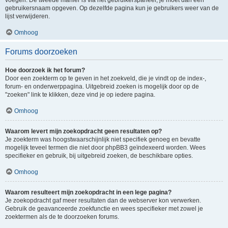
voegen. De tweede manier is via het gebruikerspaneel, je moet dan een
gebruikersnaam opgeven. Op dezelfde pagina kun je gebruikers weer van de
lijst verwijderen.
Omhoog
Forums doorzoeken
Hoe doorzoek ik het forum?
Door een zoekterm op te geven in het zoekveld, die je vindt op de index-,
forum- en onderwerppagina. Uitgebreid zoeken is mogelijk door op de
"zoeken" link te klikken, deze vind je op iedere pagina.
Omhoog
Waarom levert mijn zoekopdracht geen resultaten op?
Je zoekterm was hoogstwaarschijnlijk niet specifiek genoeg en bevatte
mogelijk teveel termen die niet door phpBB3 geïndexeerd worden. Wees
specifieker en gebruik, bij uitgebreid zoeken, de beschikbare opties.
Omhoog
Waarom resulteert mijn zoekopdracht in een lege pagina?
Je zoekopdracht gaf meer resultaten dan de webserver kon verwerken.
Gebruik de geavanceerde zoekfunctie en wees specifieker met zowel je
zoektermen als de te doorzoeken forums.