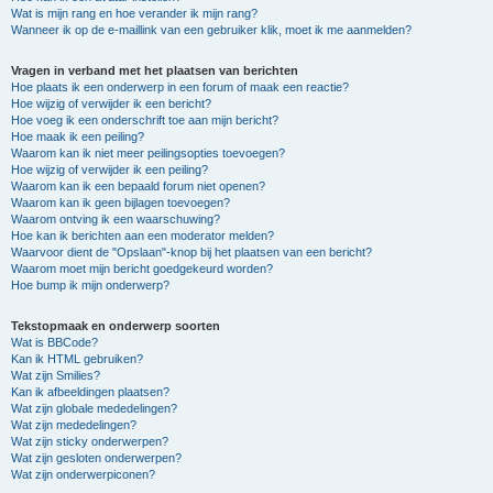
Wat is mijn rang en hoe verander ik mijn rang?
Wanneer ik op de e-maillink van een gebruiker klik, moet ik me aanmelden?
Vragen in verband met het plaatsen van berichten
Hoe plaats ik een onderwerp in een forum of maak een reactie?
Hoe wijzig of verwijder ik een bericht?
Hoe voeg ik een onderschrift toe aan mijn bericht?
Hoe maak ik een peiling?
Waarom kan ik niet meer peilingsopties toevoegen?
Hoe wijzig of verwijder ik een peiling?
Waarom kan ik een bepaald forum niet openen?
Waarom kan ik geen bijlagen toevoegen?
Waarom ontving ik een waarschuwing?
Hoe kan ik berichten aan een moderator melden?
Waarvoor dient de "Opslaan"-knop bij het plaatsen van een bericht?
Waarom moet mijn bericht goedgekeurd worden?
Hoe bump ik mijn onderwerp?
Tekstopmaak en onderwerp soorten
Wat is BBCode?
Kan ik HTML gebruiken?
Wat zijn Smilies?
Kan ik afbeeldingen plaatsen?
Wat zijn globale mededelingen?
Wat zijn mededelingen?
Wat zijn sticky onderwerpen?
Wat zijn gesloten onderwerpen?
Wat zijn onderwerpiconen?