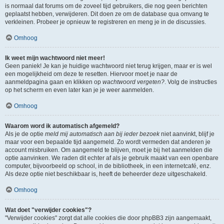
is normaal dat forums om de zoveel tijd gebruikers, die nog geen berichten
geplaatst hebben, verwijderen. Dit doen ze om de database qua omvang te
verkleinen. Probeer je opnieuw te registreren en meng je in de discussies.
Omhoog
Ik weet mijn wachtwoord niet meer!
Geen paniek! Je kan je huidige wachtwoord niet terug krijgen, maar er is wel
een mogelijkheid om deze te resetten. Hiervoor moet je naar de
aanmeldpagina gaan en klikken op
wachtwoord vergeten?
. Volg de instructies
op het scherm en even later kan je je weer aanmelden.
Omhoog
Waarom word ik automatisch afgemeld?
Als je de optie
meld mij automatisch aan bij ieder bezoek
niet aanvinkt, blijf je
maar voor een bepaalde tijd aangemeld. Zo wordt vermeden dat anderen je
account misbruiken. Om aangemeld te blijven, moet je bij het aanmelden die
optie aanvinken. We raden dit echter af als je gebruik maakt van een openbare
computer, bijvoorbeeld op school, in de bibliotheek, in een internetcafé, enz.
Als deze optie niet beschikbaar is, heeft de beheerder deze uitgeschakeld.
Omhoog
Wat doet "verwijder cookies"?
"Verwijder cookies" zorgt dat alle cookies die door phpBB3 zijn aangemaakt,