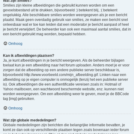
Wat zijn Smilies?
Smilies zijn kleine afbeeldingen die gebruikt kunnen worden om een
gevoelstoestand uit te drukken, bijvoorbeeld :) betekent blij, :( betekent
ongelukkig. Alle beschikbare smilies worden weergegeven als je een bericht
plaatst. Maak geen overdadig gebruik van smilies, ze maken een bericht snel
onleesbaar wat er toe kan leiden dat een moderator je bericht aanpast of heel
je bericht verwijdert. De beheerder kan ook een maximaal aantal smilies, dat in
een bericht gebruikt mag worden, bepaald hebben.
Omhoog
Kan ik afbeeldingen plaatsen?
Ja, je kunt afbeeldingen in je bericht weergeven. Als de beheerder bijlagen
toelaat kun je een afbeelding naar het forum uploaden. Anders moet je er voor
zorgen dat de afbeelding op een andere publieke server beschikbaar is,
bijvoorbeeld http://www.voorbeeld.com/mijn_afbeelding.gif. Linken naar een
afbeelding op je eigen computer is onmogelijk (tenzij het een publieke server
is). Ook afbeeldingen die een authentificatie vereisen zoals in: Hotmail of
Yahoo mailboxen, een wachtwoord beschermde website, enz. kunnen niet
worden weergegeven. Om een afbeelding weer te geven, moet je de BBCode
tag [img] gebruiken.
Omhoog
Wat zijn globale mededelingen?
Globale mededelingen zijn berichten die belangrijke informatie bevatten, je
komt ze dan ook op verschillende plaatsen tegen zoals bovenaan ieder forum