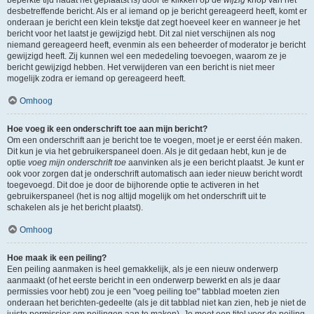
beperkte tijd nadat het geplaatst is) door te klikken op de
wijzig
knop van het
desbetreffende bericht. Als er al iemand op je bericht gereageerd heeft, komt er
onderaan je bericht een klein tekstje dat zegt hoeveel keer en wanneer je het
bericht voor het laatst je gewijzigd hebt. Dit zal niet verschijnen als nog
niemand gereageerd heeft, evenmin als een beheerder of moderator je bericht
gewijzigd heeft. Zij kunnen wel een mededeling toevoegen, waarom ze je
bericht gewijzigd hebben. Het verwijderen van een bericht is niet meer
mogelijk zodra er iemand op gereageerd heeft.
Omhoog
Hoe voeg ik een onderschrift toe aan mijn bericht?
Om een onderschrift aan je bericht toe te voegen, moet je er eerst één maken.
Dit kun je via het gebruikerspaneel doen. Als je dit gedaan hebt, kun je de
optie
voeg mijn onderschrift toe
aanvinken als je een bericht plaatst. Je kunt er
ook voor zorgen dat je onderschrift automatisch aan ieder nieuw bericht wordt
toegevoegd. Dit doe je door de bijhorende optie te activeren in het
gebruikerspaneel (het is nog altijd mogelijk om het onderschrift uit te
schakelen als je het bericht plaatst).
Omhoog
Hoe maak ik een peiling?
Een peiling aanmaken is heel gemakkelijk, als je een nieuw onderwerp
aanmaakt (of het eerste bericht in een onderwerp bewerkt en als je daar
permissies voor hebt) zou je een "voeg peiling toe" tabblad moeten zien
onderaan het berichten-gedeelte (als je dit tabblad niet kan zien, heb je niet de