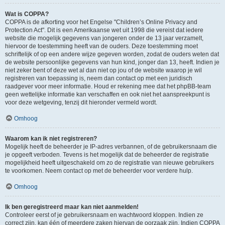
Wat is COPPA?
COPPA is de afkorting voor het Engelse "Children’s Online Privacy and
Protection Act". Dit is een Amerikaanse wet uit 1998 die vereist dat iedere
website die mogelijk gegevens van jongeren onder de 13 jaar verzamelt,
hiervoor de toestemming heeft van de ouders. Deze toestemming moet
schriftelijk of op een andere wijze gegeven worden, zodat de ouders weten dat
de website persoonlijke gegevens van hun kind, jonger dan 13, heeft. Indien je
niet zeker bent of deze wet al dan niet op jou of de website waarop je wil
registreren van toepassing is, neem dan contact op met een juridisch
raadgever voor meer informatie. Houd er rekening mee dat het phpBB-team
geen wettelijke informatie kan verschaffen en ook niet het aanspreekpunt is
voor deze wetgeving, tenzij dit hieronder vermeld wordt.
Omhoog
Waarom kan ik niet registreren?
Mogelijk heeft de beheerder je IP-adres verbannen, of de gebruikersnaam die
je opgeeft verboden. Tevens is het mogelijk dat de beheerder de registratie
mogelijkheid heeft uitgeschakeld om zo de registratie van nieuwe gebruikers
te voorkomen. Neem contact op met de beheerder voor verdere hulp.
Omhoog
Ik ben geregistreerd maar kan niet aanmelden!
Controleer eerst of je gebruikersnaam en wachtwoord kloppen. Indien ze
correct zijn, kan één of meerdere zaken hiervan de oorzaak zijn. Indien COPPA