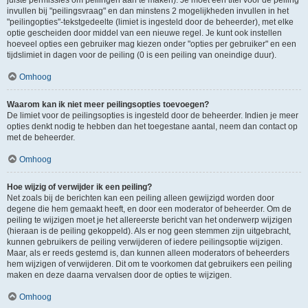
juiste permissies om peilingen aan te maken). Je moet een titel voor de peiling
invullen bij "peilingsvraag" en dan minstens 2 mogelijkheden invullen in het
"peilingopties"-tekstgedeelte (limiet is ingesteld door de beheerder), met elke
optie gescheiden door middel van een nieuwe regel. Je kunt ook instellen
hoeveel opties een gebruiker mag kiezen onder "opties per gebruiker" en een
tijdslimiet in dagen voor de peiling (0 is een peiling van oneindige duur).
Omhoog
Waarom kan ik niet meer peilingsopties toevoegen?
De limiet voor de peilingsopties is ingesteld door de beheerder. Indien je meer
opties denkt nodig te hebben dan het toegestane aantal, neem dan contact op
met de beheerder.
Omhoog
Hoe wijzig of verwijder ik een peiling?
Net zoals bij de berichten kan een peiling alleen gewijzigd worden door
degene die hem gemaakt heeft, en door een moderator of beheerder. Om de
peiling te wijzigen moet je het allereerste bericht van het onderwerp wijzigen
(hieraan is de peiling gekoppeld). Als er nog geen stemmen zijn uitgebracht,
kunnen gebruikers de peiling verwijderen of iedere peilingsoptie wijzigen.
Maar, als er reeds gestemd is, dan kunnen alleen moderators of beheerders
hem wijzigen of verwijderen. Dit om te voorkomen dat gebruikers een peiling
maken en deze daarna vervalsen door de opties te wijzigen.
Omhoog