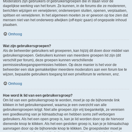
Moderators zijn gebruikers of gebruikersgroepen die in staan voor de
dagelijkse werking van het forum. Ze kunnen, in de forums die ze modereren,
berichten wijzigen en verwijderen; onderwerpen sluiten, openen, verplaatsen,
splitsen en verwijderen. In het algemeen moeten ze er gewoon op toe zien dat
mensen niet van het onderwerp afwijken (
off-topic
gaan) of ongepaste inhoud
plaatsen.
Omhoog
Wat zijn gebruikersgroepen?
Als de beheerder gebruikers wil groeperen, kan hij/zij dit doen door middel van
gebruikersgroepen. Gebruikers kunnen van meerdere groepen lid zijn (dit
verschilt per forum), deze groepen kunnen verschillende
permissies/toegangspermissies hebben. Op deze manier is het voor de
beheerder een stuk gemakkelijker meerdere moderators aan een forum toe te
wijzen, bepaalde gebruikers toegang tot een privéforum te verlenen, enz.
Omhoog
Hoe word ik lid van een gebruikersgroep?
Om lid van een gebruikersgroep te worden, moet je op de bijhorende link
klikken in het gebruikerspaneel, waarna je een overzicht van alle
gebruikersgroepen krijgt. Niet alle groepen zijn vrij toegankelijk, ze vereisen
een goedkeuring van je lidmaatschap en hebben soms zelf verborgen
gebruikers. Als het een open groep is, kan je lid worden door op de hiervoor
dienende knop te klikken. Als het een gesloten groep is, kan je je lidmaatschap
aanvragen door op de bijhorende knop te klikken. De groepsleider moet je