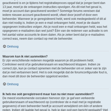
geactiveerd is en je tijdens het registratieproces opgaf dat je jonger bent dan
13 jaar, moet je de ontvangen instructies opvolgen. Als dit niet het geval is,
moet je account dan geactiveerd worden? Sommige forums vereisen dat
iedere nieuwe account geactiveerd wordt, ofwel door jezelf of door een
beheerder. Wanneer je je geregistreerd hebt, werd ook medegedeeld of dit al
dan niet nodig is. Indien je een e-mail ontvangen hebt, moet je de daarin
opgegeven instructies volgen. Als je nooit een e-mail ontvangen hebt, was het
opgegeven e-mailadres dan wel juist? Één van de redenen van activatie is om
het aantal valse accounts te doen dalen. Als je zeker bent dat je e-mailadres
correct was, neem dan contact op met de beheerder.
Omhoog
Waarom kan ik niet aanmelden?
Er zijn verschillende redenen mogelijk waarom je dit probleem hebt.
Controleer eerst of je gebruikersnaam en wachtwoord kloppen. Indien ze
correct zijn, kun je contact opnemen met de beheerder om er zeker van te zijn
dat je niet verbannen bent. Het is ook mogelijk dat de forumconfiguratie fout is,
dan moet dit door de beheerder opgelost worden.
Omhoog
Ik heb me ooit geregistreerd maar kan nu niet meer aanmelden!?
De meest voorkomende oorzaken hiervoor zijn: je gaf een verkeerde
gebruikersnaam of wachtwoord op (controleer de e-mail met je registratie
gegevens) of een beheerder heeft je account verwijderd om één of andere
reden. Indien dit laatste het geval is, heb je dan ooit een bericht geplaatst? Het