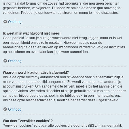
is normaal dat forums om de zoveel tijd gebruikers, die nog geen berichten
geplaatst hebben, verwijderen. Dit doen ze om de database qua omvang te
verkleinen. Probeer je opnieuw te registreren en meng je in de discussies.
Omhoog
Ik weet mijn wachtwoord niet meer!
Geen paniek! Je kan je huidige wachtwoord niet terug krijgen, maar er is wel
een mogelijkheid om deze te resetten. Hiervoor moet je naar de
aanmeldpagina gaan en klikken op
wachtwoord vergeten?
. Volg de instructies
op het scherm en even later kan je je weer aanmelden.
Omhoog
Waarom word ik automatisch afgemeld?
Als je de optie
meld mij automatisch aan bij ieder bezoek
niet aanvinkt, blijf je
maar voor een bepaalde tijd aangemeld. Zo wordt vermeden dat anderen je
account misbruiken. Om aangemeld te blijven, moet je bij het aanmelden die
optie aanvinken. We raden dit echter af als je gebruik maakt van een openbare
computer, bijvoorbeeld op school, in de bibliotheek, in een internetcafé, enz.
Als deze optie niet beschikbaar is, heeft de beheerder deze uitgeschakeld.
Omhoog
Wat doet "verwijder cookies"?
"Verwijder cookies" zorgt dat alle cookies die door phpBB3 zijn aangemaakt,