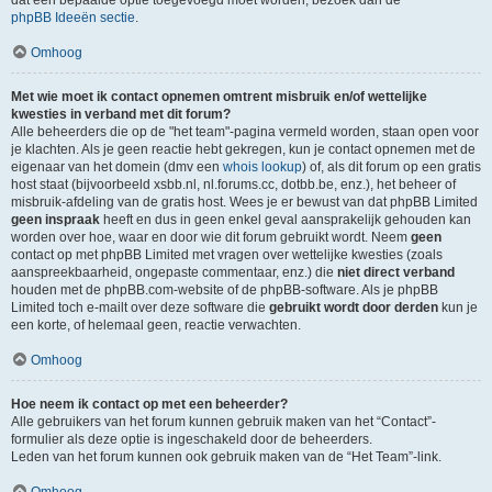
dat een bepaalde optie toegevoegd moet worden, bezoek dan de
phpBB Ideeën sectie
.
Omhoog
Met wie moet ik contact opnemen omtrent misbruik en/of wettelijke
kwesties in verband met dit forum?
Alle beheerders die op de "het team"-pagina vermeld worden, staan open voor
je klachten. Als je geen reactie hebt gekregen, kun je contact opnemen met de
eigenaar van het domein (dmv een
whois lookup
) of, als dit forum op een gratis
host staat (bijvoorbeeld xsbb.nl, nl.forums.cc, dotbb.be, enz.), het beheer of
misbruik-afdeling van de gratis host. Wees je er bewust van dat phpBB Limited
geen inspraak
heeft en dus in geen enkel geval aansprakelijk gehouden kan
worden over hoe, waar en door wie dit forum gebruikt wordt. Neem
geen
contact op met phpBB Limited met vragen over wettelijke kwesties (zoals
aanspreekbaarheid, ongepaste commentaar, enz.) die
niet direct verband
houden met de phpBB.com-website of de phpBB-software. Als je phpBB
Limited toch e-mailt over deze software die
gebruikt wordt door derden
kun je
een korte, of helemaal geen, reactie verwachten.
Omhoog
Hoe neem ik contact op met een beheerder?
Alle gebruikers van het forum kunnen gebruik maken van het “Contact”-
formulier als deze optie is ingeschakeld door de beheerders.
Leden van het forum kunnen ook gebruik maken van de “Het Team”-link.