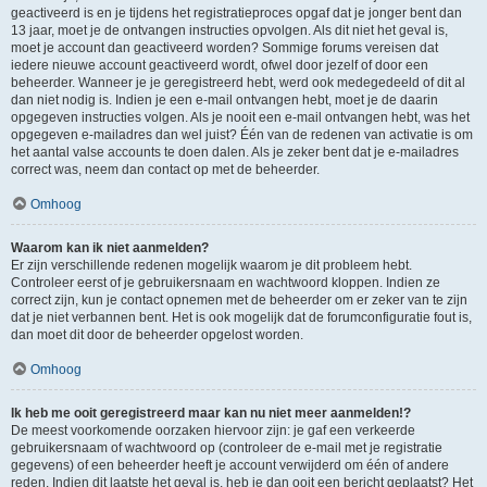
geactiveerd is en je tijdens het registratieproces opgaf dat je jonger bent dan
13 jaar, moet je de ontvangen instructies opvolgen. Als dit niet het geval is,
moet je account dan geactiveerd worden? Sommige forums vereisen dat
iedere nieuwe account geactiveerd wordt, ofwel door jezelf of door een
beheerder. Wanneer je je geregistreerd hebt, werd ook medegedeeld of dit al
dan niet nodig is. Indien je een e-mail ontvangen hebt, moet je de daarin
opgegeven instructies volgen. Als je nooit een e-mail ontvangen hebt, was het
opgegeven e-mailadres dan wel juist? Één van de redenen van activatie is om
het aantal valse accounts te doen dalen. Als je zeker bent dat je e-mailadres
correct was, neem dan contact op met de beheerder.
Omhoog
Waarom kan ik niet aanmelden?
Er zijn verschillende redenen mogelijk waarom je dit probleem hebt.
Controleer eerst of je gebruikersnaam en wachtwoord kloppen. Indien ze
correct zijn, kun je contact opnemen met de beheerder om er zeker van te zijn
dat je niet verbannen bent. Het is ook mogelijk dat de forumconfiguratie fout is,
dan moet dit door de beheerder opgelost worden.
Omhoog
Ik heb me ooit geregistreerd maar kan nu niet meer aanmelden!?
De meest voorkomende oorzaken hiervoor zijn: je gaf een verkeerde
gebruikersnaam of wachtwoord op (controleer de e-mail met je registratie
gegevens) of een beheerder heeft je account verwijderd om één of andere
reden. Indien dit laatste het geval is, heb je dan ooit een bericht geplaatst? Het