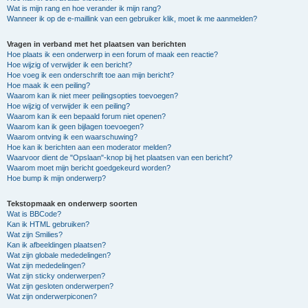
Wat is mijn rang en hoe verander ik mijn rang?
Wanneer ik op de e-maillink van een gebruiker klik, moet ik me aanmelden?
Vragen in verband met het plaatsen van berichten
Hoe plaats ik een onderwerp in een forum of maak een reactie?
Hoe wijzig of verwijder ik een bericht?
Hoe voeg ik een onderschrift toe aan mijn bericht?
Hoe maak ik een peiling?
Waarom kan ik niet meer peilingsopties toevoegen?
Hoe wijzig of verwijder ik een peiling?
Waarom kan ik een bepaald forum niet openen?
Waarom kan ik geen bijlagen toevoegen?
Waarom ontving ik een waarschuwing?
Hoe kan ik berichten aan een moderator melden?
Waarvoor dient de "Opslaan"-knop bij het plaatsen van een bericht?
Waarom moet mijn bericht goedgekeurd worden?
Hoe bump ik mijn onderwerp?
Tekstopmaak en onderwerp soorten
Wat is BBCode?
Kan ik HTML gebruiken?
Wat zijn Smilies?
Kan ik afbeeldingen plaatsen?
Wat zijn globale mededelingen?
Wat zijn mededelingen?
Wat zijn sticky onderwerpen?
Wat zijn gesloten onderwerpen?
Wat zijn onderwerpiconen?