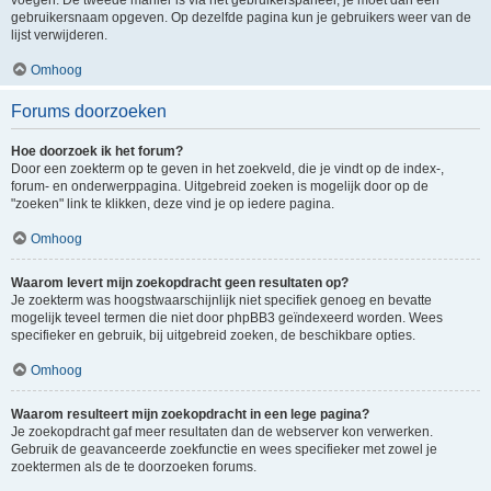
voegen. De tweede manier is via het gebruikerspaneel, je moet dan een
gebruikersnaam opgeven. Op dezelfde pagina kun je gebruikers weer van de
lijst verwijderen.
Omhoog
Forums doorzoeken
Hoe doorzoek ik het forum?
Door een zoekterm op te geven in het zoekveld, die je vindt op de index-,
forum- en onderwerppagina. Uitgebreid zoeken is mogelijk door op de
"zoeken" link te klikken, deze vind je op iedere pagina.
Omhoog
Waarom levert mijn zoekopdracht geen resultaten op?
Je zoekterm was hoogstwaarschijnlijk niet specifiek genoeg en bevatte
mogelijk teveel termen die niet door phpBB3 geïndexeerd worden. Wees
specifieker en gebruik, bij uitgebreid zoeken, de beschikbare opties.
Omhoog
Waarom resulteert mijn zoekopdracht in een lege pagina?
Je zoekopdracht gaf meer resultaten dan de webserver kon verwerken.
Gebruik de geavanceerde zoekfunctie en wees specifieker met zowel je
zoektermen als de te doorzoeken forums.