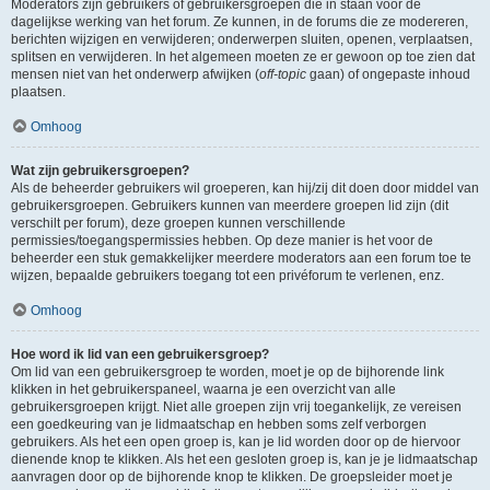
Moderators zijn gebruikers of gebruikersgroepen die in staan voor de
dagelijkse werking van het forum. Ze kunnen, in de forums die ze modereren,
berichten wijzigen en verwijderen; onderwerpen sluiten, openen, verplaatsen,
splitsen en verwijderen. In het algemeen moeten ze er gewoon op toe zien dat
mensen niet van het onderwerp afwijken (
off-topic
gaan) of ongepaste inhoud
plaatsen.
Omhoog
Wat zijn gebruikersgroepen?
Als de beheerder gebruikers wil groeperen, kan hij/zij dit doen door middel van
gebruikersgroepen. Gebruikers kunnen van meerdere groepen lid zijn (dit
verschilt per forum), deze groepen kunnen verschillende
permissies/toegangspermissies hebben. Op deze manier is het voor de
beheerder een stuk gemakkelijker meerdere moderators aan een forum toe te
wijzen, bepaalde gebruikers toegang tot een privéforum te verlenen, enz.
Omhoog
Hoe word ik lid van een gebruikersgroep?
Om lid van een gebruikersgroep te worden, moet je op de bijhorende link
klikken in het gebruikerspaneel, waarna je een overzicht van alle
gebruikersgroepen krijgt. Niet alle groepen zijn vrij toegankelijk, ze vereisen
een goedkeuring van je lidmaatschap en hebben soms zelf verborgen
gebruikers. Als het een open groep is, kan je lid worden door op de hiervoor
dienende knop te klikken. Als het een gesloten groep is, kan je je lidmaatschap
aanvragen door op de bijhorende knop te klikken. De groepsleider moet je