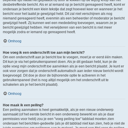
beperkte tijd nadat het geplaatst is) door te klikken op de
wijzig
knop van het
desbetreffende bericht. Als er al iemand op je bericht gereageerd heeft, komt er
onderaan je bericht een klein tekstje dat zegt hoeveel keer en wanneer je het
bericht voor het laatst je gewijzigd hebt. Dit zal niet verschijnen als nog
niemand gereageerd heeft, evenmin als een beheerder of moderator je bericht
gewijzigd heeft. Zij kunnen wel een mededeling toevoegen, waarom ze je
bericht gewijzigd hebben. Het verwijderen van een bericht is niet meer
mogelijk zodra er iemand op gereageerd heeft.
Omhoog
Hoe voeg ik een onderschrift toe aan mijn bericht?
Om een onderschrift aan je bericht toe te voegen, moet je er eerst één maken.
Dit kun je via het gebruikerspaneel doen. Als je dit gedaan hebt, kun je de
optie
voeg mijn onderschrift toe
aanvinken als je een bericht plaatst. Je kunt er
ook voor zorgen dat je onderschrift automatisch aan ieder nieuw bericht wordt
toegevoegd. Dit doe je door de bijhorende optie te activeren in het
gebruikerspaneel (het is nog altijd mogelijk om het onderschrift uit te
schakelen als je het bericht plaatst).
Omhoog
Hoe maak ik een peiling?
Een peiling aanmaken is heel gemakkelijk, als je een nieuw onderwerp
aanmaakt (of het eerste bericht in een onderwerp bewerkt en als je daar
permissies voor hebt) zou je een "voeg peiling toe" tabblad moeten zien
onderaan het berichten-gedeelte (als je dit tabblad niet kan zien, heb je niet de