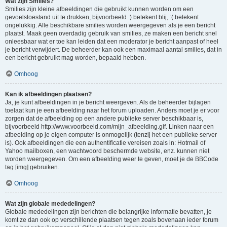
Wat zijn Smilies?
Smilies zijn kleine afbeeldingen die gebruikt kunnen worden om een
gevoelstoestand uit te drukken, bijvoorbeeld :) betekent blij, :( betekent
ongelukkig. Alle beschikbare smilies worden weergegeven als je een bericht
plaatst. Maak geen overdadig gebruik van smilies, ze maken een bericht snel
onleesbaar wat er toe kan leiden dat een moderator je bericht aanpast of heel
je bericht verwijdert. De beheerder kan ook een maximaal aantal smilies, dat in
een bericht gebruikt mag worden, bepaald hebben.
Omhoog
Kan ik afbeeldingen plaatsen?
Ja, je kunt afbeeldingen in je bericht weergeven. Als de beheerder bijlagen
toelaat kun je een afbeelding naar het forum uploaden. Anders moet je er voor
zorgen dat de afbeelding op een andere publieke server beschikbaar is,
bijvoorbeeld http://www.voorbeeld.com/mijn_afbeelding.gif. Linken naar een
afbeelding op je eigen computer is onmogelijk (tenzij het een publieke server
is). Ook afbeeldingen die een authentificatie vereisen zoals in: Hotmail of
Yahoo mailboxen, een wachtwoord beschermde website, enz. kunnen niet
worden weergegeven. Om een afbeelding weer te geven, moet je de BBCode
tag [img] gebruiken.
Omhoog
Wat zijn globale mededelingen?
Globale mededelingen zijn berichten die belangrijke informatie bevatten, je
komt ze dan ook op verschillende plaatsen tegen zoals bovenaan ieder forum