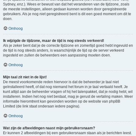
Sydney, enz.). Wees er bewust van dat het veranderen van de tijdzone, zoals
de meeste instellingen, alleen gedaan kunnen worden door geregistreerde
gebruikers. Als je nog niet geregistreerd bent is dit een goed moment om dit te
doen.
Omhoog
Ik wijzigde de tijdzone, maar de tijd is nog steeds verkeerd!
Als je zeker bent dat je de correcte tijdzone en zomertijd goed hebt ingevuld en
de tijd is nog steeds anders, is waarschijnlijk de tijd op de server verkeerd
ingesteld en zullen de beheerders een aanpassing moeten doen.
Omhoog
Mijn taal zit niet in de lijst!
De meest voorkomende reden hiervoor is dat de beheerder je taal niet
geïnstalleerd heeft, of dat nog niemand het forum in je taal vertaald heeft. Je
kunt altijd aan de beheerder vragen of hij het talenpakket, dat je nodig hebt, wil
installeren. Indien het nog niet bestaat, mag je gerust de vertaling maken. Meer
informatie hieromtrent kan gevonden worden op de website van phpBB
Limited (de link staat onderaan iedere pagina).
Omhoog
Wat zijn de afbeeldingen naast mijn gebruikersnaam?
Er kunnen 2 afbeeldingen bij een gebruikersnaam staan als je berichten leest.