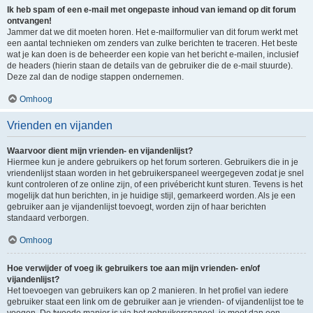
Ik heb spam of een e-mail met ongepaste inhoud van iemand op dit forum
ontvangen!
Jammer dat we dit moeten horen. Het e-mailformulier van dit forum werkt met
een aantal technieken om zenders van zulke berichten te traceren. Het beste
wat je kan doen is de beheerder een kopie van het bericht e-mailen, inclusief
de headers (hierin staan de details van de gebruiker die de e-mail stuurde).
Deze zal dan de nodige stappen ondernemen.
Omhoog
Vrienden en vijanden
Waarvoor dient mijn vrienden- en vijandenlijst?
Hiermee kun je andere gebruikers op het forum sorteren. Gebruikers die in je
vriendenlijst staan worden in het gebruikerspaneel weergegeven zodat je snel
kunt controleren of ze online zijn, of een privébericht kunt sturen. Tevens is het
mogelijk dat hun berichten, in je huidige stijl, gemarkeerd worden. Als je een
gebruiker aan je vijandenlijst toevoegt, worden zijn of haar berichten
standaard verborgen.
Omhoog
Hoe verwijder of voeg ik gebruikers toe aan mijn vrienden- en/of
vijandenlijst?
Het toevoegen van gebruikers kan op 2 manieren. In het profiel van iedere
gebruiker staat een link om de gebruiker aan je vrienden- of vijandenlijst toe te