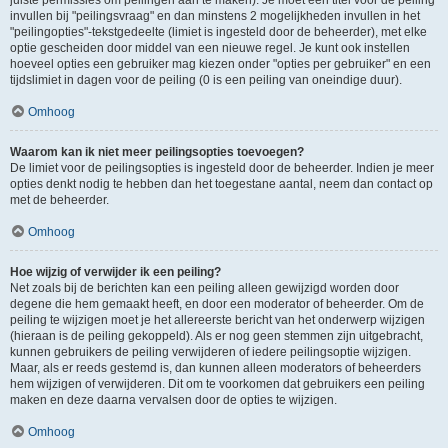
juiste permissies om peilingen aan te maken). Je moet een titel voor de peiling
invullen bij "peilingsvraag" en dan minstens 2 mogelijkheden invullen in het
"peilingopties"-tekstgedeelte (limiet is ingesteld door de beheerder), met elke
optie gescheiden door middel van een nieuwe regel. Je kunt ook instellen
hoeveel opties een gebruiker mag kiezen onder "opties per gebruiker" en een
tijdslimiet in dagen voor de peiling (0 is een peiling van oneindige duur).
Omhoog
Waarom kan ik niet meer peilingsopties toevoegen?
De limiet voor de peilingsopties is ingesteld door de beheerder. Indien je meer
opties denkt nodig te hebben dan het toegestane aantal, neem dan contact op
met de beheerder.
Omhoog
Hoe wijzig of verwijder ik een peiling?
Net zoals bij de berichten kan een peiling alleen gewijzigd worden door
degene die hem gemaakt heeft, en door een moderator of beheerder. Om de
peiling te wijzigen moet je het allereerste bericht van het onderwerp wijzigen
(hieraan is de peiling gekoppeld). Als er nog geen stemmen zijn uitgebracht,
kunnen gebruikers de peiling verwijderen of iedere peilingsoptie wijzigen.
Maar, als er reeds gestemd is, dan kunnen alleen moderators of beheerders
hem wijzigen of verwijderen. Dit om te voorkomen dat gebruikers een peiling
maken en deze daarna vervalsen door de opties te wijzigen.
Omhoog