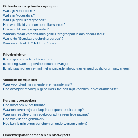
Gebruikers en gebruikersgroepen
Wat zijn Beheerders?
Wat zijn Moderators?
Wat zijn gebruikersgroepen?
Hoe word ik lid van een gebruikersgroep?
Hoe word ik een groepsleider?
Waarom staan verschillende gebruikersgroepen in een andere kleur?
Wat is de "Standaard gebruikersgroep"?
Waarvoor dient de "Het Team"-link?
Privéberichten
Ik kan geen privéberichten sturen!
Ik blijf ongewenste privéberichten ontvangen!
Ik heb spam of een e-mail met ongepaste inhoud van iemand op dit forum ontvangen!
Vrienden en vijanden
Waarvoor dient mijn vrienden- en vijandenlijst?
Hoe verwijder of voeg ik gebruikers toe aan mijn vrienden- en/of vijandenlijst?
Forums doorzoeken
Hoe doorzoek ik het forum?
Waarom levert mijn zoekopdracht geen resultaten op?
Waarom resulteert mijn zoekopdracht in een lege pagina?
Hoe zoek ik een gebruiker?
Hoe kan ik mijn eigen berichten en onderwerpen vinden?
Onderwerpabonnementen en bladwijzers