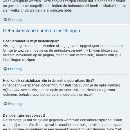
weer verwijderd worden. Deze cookies zorgen ervoor dat je aangemeld wordt
en geven ook de mogelijkheid, indien de beheerder dit heeft inschakeld, om te
zien welke onderwerpen je al gelezen hebt.
Omhoog
Gebruikersvoorkeuren en instellingen
Hoe verander ik mijn instellingen?
Als je geregistreerd bent, worden al je gegevens opgeslagen in de database.
Om ze te wijzigen moet je op de
gebruikerspaneel
link klikken (deze staat
meestal bovenaan op de pagina, maar dit kan verschillen), daarna kun je je
instellingen wijzigen.
Omhoog
Hoe kan ik onzichtbaar zijn in de online gebruikers lijst?
In het gebruikerspaneel onder "foruminstellingen", vind je de optie
Verberg
mijn online status
. Als je deze optie activeert zul je onzichtbaar zijn voor
iedereen, behalve voor beheerders, moderators en jezelf.
Omhoog
De tijden zijn niet correct!
Het is mogelijk dat de tijd die gegeven wordt van een andere tijdzone is dan
waarin jij woont. Als dit het geval is, moet je naar het gebruikerspaneel gaan
en je tijdzone veranderen in een bepaald gebied (vb: Amsterdam, New York,