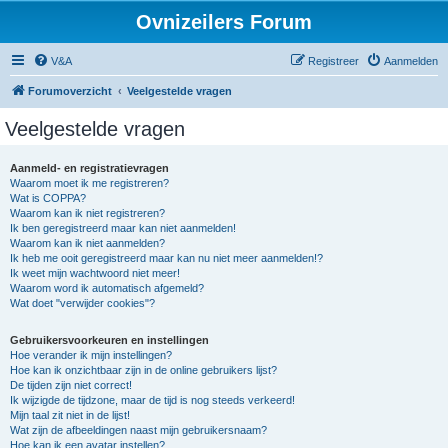
Ovnizeilers Forum
V&A
Registreer
Aanmelden
Forumoverzicht
Veelgestelde vragen
Veelgestelde vragen
Aanmeld- en registratievragen
Waarom moet ik me registreren?
Wat is COPPA?
Waarom kan ik niet registreren?
Ik ben geregistreerd maar kan niet aanmelden!
Waarom kan ik niet aanmelden?
Ik heb me ooit geregistreerd maar kan nu niet meer aanmelden!?
Ik weet mijn wachtwoord niet meer!
Waarom word ik automatisch afgemeld?
Wat doet "verwijder cookies"?
Gebruikersvoorkeuren en instellingen
Hoe verander ik mijn instellingen?
Hoe kan ik onzichtbaar zijn in de online gebruikers lijst?
De tijden zijn niet correct!
Ik wijzigde de tijdzone, maar de tijd is nog steeds verkeerd!
Mijn taal zit niet in de lijst!
Wat zijn de afbeeldingen naast mijn gebruikersnaam?
Hoe kan ik een avatar instellen?