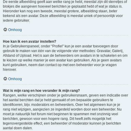
De eerste afbeelding geeft aan welke rang je hebt, meestal zijn dit sterretjes of
blokjes die aangeven hoeveel berichten je geplaatst hebt of wat je status is.
Hieronder kan nog een tweede, meestal grotere, afbeelding staan, beter
bekend als een avatar. Deze afbeelding is meestal uniek of persoonlijk voor
iedere gebruiker.
Omhoog
Hoe kan ik een avatar instellen?
In je Gebruikerspaneel, onder “Profiel” kun je een avatar toevoegen door
gebruik te maken van één van de volgende vier methodes: Gravatar, Galerij,
Afstand of Upload. Het is aan de beheerders om avatars in te schakelen en om
te kiezen op welke manier je een avatar kan gebruiken. Als je geen avatars
kunt gebruiken, neem dan contact op met een beheerder voor je vragen
hierover.
Omhoog
Wat is mijn rang en hoe verander ik mijn rang?
Rangen, welke verschijnen onder je gebruikersnaam, geven een indicatie over
het aantal berchten dat je hebt gemaakt of om bepaalde gebruikers te
identificeren, bijv. moderators en beheerders. Over het algemeen kun je je
rang niet wijzigen, aangezien ze ingesteld worden door een beheerder. Nu
moet je natuurlijk het forum niet beginnen te spammen met onzinnig veel
berichten, gewoon voor een hogere rang. Dit heeft zelfs mogelijk het
tegenovergestelde effect, een beheerder of moderator kunnen je berichten
aantal doen dalen.