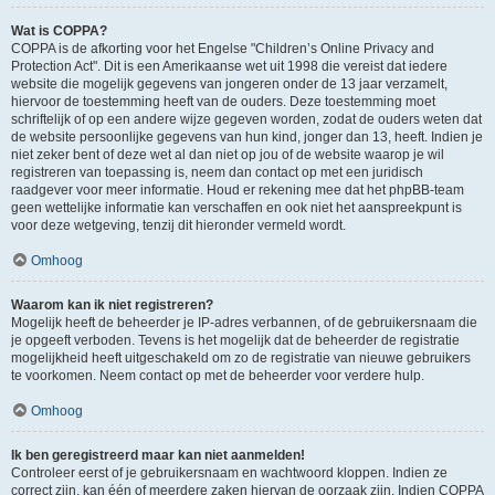
Wat is COPPA?
COPPA is de afkorting voor het Engelse "Children’s Online Privacy and
Protection Act". Dit is een Amerikaanse wet uit 1998 die vereist dat iedere
website die mogelijk gegevens van jongeren onder de 13 jaar verzamelt,
hiervoor de toestemming heeft van de ouders. Deze toestemming moet
schriftelijk of op een andere wijze gegeven worden, zodat de ouders weten dat
de website persoonlijke gegevens van hun kind, jonger dan 13, heeft. Indien je
niet zeker bent of deze wet al dan niet op jou of de website waarop je wil
registreren van toepassing is, neem dan contact op met een juridisch
raadgever voor meer informatie. Houd er rekening mee dat het phpBB-team
geen wettelijke informatie kan verschaffen en ook niet het aanspreekpunt is
voor deze wetgeving, tenzij dit hieronder vermeld wordt.
Omhoog
Waarom kan ik niet registreren?
Mogelijk heeft de beheerder je IP-adres verbannen, of de gebruikersnaam die
je opgeeft verboden. Tevens is het mogelijk dat de beheerder de registratie
mogelijkheid heeft uitgeschakeld om zo de registratie van nieuwe gebruikers
te voorkomen. Neem contact op met de beheerder voor verdere hulp.
Omhoog
Ik ben geregistreerd maar kan niet aanmelden!
Controleer eerst of je gebruikersnaam en wachtwoord kloppen. Indien ze
correct zijn, kan één of meerdere zaken hiervan de oorzaak zijn. Indien COPPA