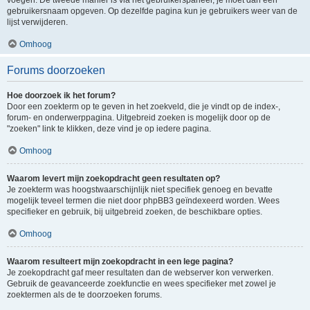
voegen. De tweede manier is via het gebruikerspaneel, je moet dan een
gebruikersnaam opgeven. Op dezelfde pagina kun je gebruikers weer van de
lijst verwijderen.
Omhoog
Forums doorzoeken
Hoe doorzoek ik het forum?
Door een zoekterm op te geven in het zoekveld, die je vindt op de index-,
forum- en onderwerppagina. Uitgebreid zoeken is mogelijk door op de
"zoeken" link te klikken, deze vind je op iedere pagina.
Omhoog
Waarom levert mijn zoekopdracht geen resultaten op?
Je zoekterm was hoogstwaarschijnlijk niet specifiek genoeg en bevatte
mogelijk teveel termen die niet door phpBB3 geïndexeerd worden. Wees
specifieker en gebruik, bij uitgebreid zoeken, de beschikbare opties.
Omhoog
Waarom resulteert mijn zoekopdracht in een lege pagina?
Je zoekopdracht gaf meer resultaten dan de webserver kon verwerken.
Gebruik de geavanceerde zoekfunctie en wees specifieker met zowel je
zoektermen als de te doorzoeken forums.