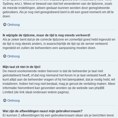
Sydney, enz.). Wees er bewust van dat het veranderen van de tijdzone, zoals
de meeste instellingen, alleen gedaan kunnen worden door geregistreerde
gebruikers. Als je nog niet geregistreerd bent is dit een goed moment om dit te
doen.
Omhoog
Ik wijzigde de tijdzone, maar de tijd is nog steeds verkeerd!
Als je zeker bent dat je de correcte tijdzone en zomertijd goed hebt ingevuld en
de tijd is nog steeds anders, is waarschijnlijk de tijd op de server verkeerd
ingesteld en zullen de beheerders een aanpassing moeten doen.
Omhoog
Mijn taal zit niet in de lijst!
De meest voorkomende reden hiervoor is dat de beheerder je taal niet
geïnstalleerd heeft, of dat nog niemand het forum in je taal vertaald heeft. Je
kunt altijd aan de beheerder vragen of hij het talenpakket, dat je nodig hebt, wil
installeren. Indien het nog niet bestaat, mag je gerust de vertaling maken. Meer
informatie hieromtrent kan gevonden worden op de website van phpBB
Limited (de link staat onderaan iedere pagina).
Omhoog
Wat zijn de afbeeldingen naast mijn gebruikersnaam?
Er kunnen 2 afbeeldingen bij een gebruikersnaam staan als je berichten leest.