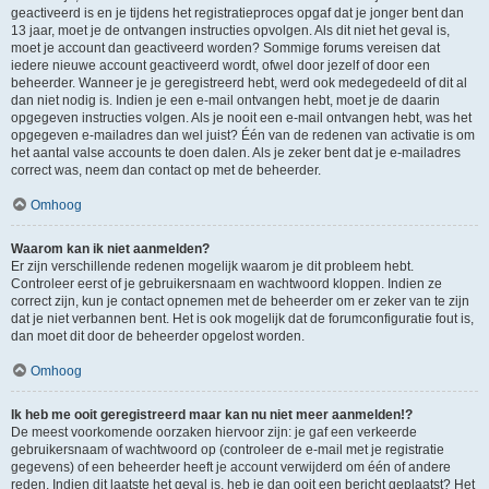
geactiveerd is en je tijdens het registratieproces opgaf dat je jonger bent dan
13 jaar, moet je de ontvangen instructies opvolgen. Als dit niet het geval is,
moet je account dan geactiveerd worden? Sommige forums vereisen dat
iedere nieuwe account geactiveerd wordt, ofwel door jezelf of door een
beheerder. Wanneer je je geregistreerd hebt, werd ook medegedeeld of dit al
dan niet nodig is. Indien je een e-mail ontvangen hebt, moet je de daarin
opgegeven instructies volgen. Als je nooit een e-mail ontvangen hebt, was het
opgegeven e-mailadres dan wel juist? Één van de redenen van activatie is om
het aantal valse accounts te doen dalen. Als je zeker bent dat je e-mailadres
correct was, neem dan contact op met de beheerder.
Omhoog
Waarom kan ik niet aanmelden?
Er zijn verschillende redenen mogelijk waarom je dit probleem hebt.
Controleer eerst of je gebruikersnaam en wachtwoord kloppen. Indien ze
correct zijn, kun je contact opnemen met de beheerder om er zeker van te zijn
dat je niet verbannen bent. Het is ook mogelijk dat de forumconfiguratie fout is,
dan moet dit door de beheerder opgelost worden.
Omhoog
Ik heb me ooit geregistreerd maar kan nu niet meer aanmelden!?
De meest voorkomende oorzaken hiervoor zijn: je gaf een verkeerde
gebruikersnaam of wachtwoord op (controleer de e-mail met je registratie
gegevens) of een beheerder heeft je account verwijderd om één of andere
reden. Indien dit laatste het geval is, heb je dan ooit een bericht geplaatst? Het