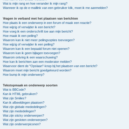
Wat is mijn rang en hoe verander ik mijn rang?
Wanneer ik op de e-maillink van een gebruiker klik, moet ik me aanmelden?
Vragen in verband met het plaatsen van berichten
Hoe plaats ik een onderwerp in een forum of maak een reactie?
Hoe wijzig of verwijder ik een bericht?
Hoe voeg ik een onderschrift toe aan mijn bericht?
Hoe maak ik een peiling?
Waarom kan ik niet meer peilingsopties toevoegen?
Hoe wijzig of verwijder ik een peiling?
Waarom kan ik een bepaald forum niet openen?
Waarom kan ik geen bijlagen toevoegen?
Waarom ontving ik een waarschuwing?
Hoe kan ik berichten aan een moderator melden?
Waarvoor dient de "Opslaan"-knop bij het plaatsen van een bericht?
Waarom moet mijn bericht goedgekeurd worden?
Hoe bump ik mijn onderwerp?
Tekstopmaak en onderwerp soorten
Wat is BBCode?
Kan ik HTML gebruiken?
Wat zijn Smilies?
Kan ik afbeeldingen plaatsen?
Wat zijn globale mededelingen?
Wat zijn mededelingen?
Wat zijn sticky onderwerpen?
Wat zijn gesloten onderwerpen?
Wat zijn onderwerpiconen?