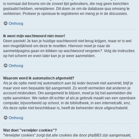
is normaal dat forums om de zoveel tijd gebruikers, die nog geen berichten
geplaatst hebben, verwijderen. Dit doen ze om de database qua omvang te
verkleinen. Probeer je opnieuw te registreren en meng je in de discussies.
Omhoog
Ik weet mijn wachtwoord niet meer!
Geen paniek! Je kan je huidige wachtwoord niet terug krijgen, maar er is wel
een mogelijkheid om deze te resetten. Hiervoor moet je naar de
aanmeldpagina gaan en klikken op
wachtwoord vergeten?
. Volg de instructies
op het scherm en even later kan je je weer aanmelden.
Omhoog
Waarom word ik automatisch afgemeld?
Als je de optie
meld mij automatisch aan bij ieder bezoek
niet aanvinkt, blijf je
maar voor een bepaalde tijd aangemeld. Zo wordt vermeden dat anderen je
account misbruiken. Om aangemeld te blijven, moet je bij het aanmelden die
optie aanvinken. We raden dit echter af als je gebruik maakt van een openbare
computer, bijvoorbeeld op school, in de bibliotheek, in een internetcafé, enz.
Als deze optie niet beschikbaar is, heeft de beheerder deze uitgeschakeld.
Omhoog
Wat doet "verwijder cookies"?
"Verwijder cookies" zorgt dat alle cookies die door phpBB3 zijn aangemaakt,