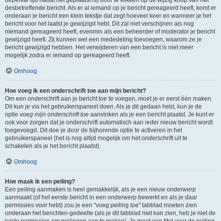
beperkte tijd nadat het geplaatst is) door te klikken op de
wijzig
knop van het
desbetreffende bericht. Als er al iemand op je bericht gereageerd heeft, komt er
onderaan je bericht een klein tekstje dat zegt hoeveel keer en wanneer je het
bericht voor het laatst je gewijzigd hebt. Dit zal niet verschijnen als nog
niemand gereageerd heeft, evenmin als een beheerder of moderator je bericht
gewijzigd heeft. Zij kunnen wel een mededeling toevoegen, waarom ze je
bericht gewijzigd hebben. Het verwijderen van een bericht is niet meer
mogelijk zodra er iemand op gereageerd heeft.
Omhoog
Hoe voeg ik een onderschrift toe aan mijn bericht?
Om een onderschrift aan je bericht toe te voegen, moet je er eerst één maken.
Dit kun je via het gebruikerspaneel doen. Als je dit gedaan hebt, kun je de
optie
voeg mijn onderschrift toe
aanvinken als je een bericht plaatst. Je kunt er
ook voor zorgen dat je onderschrift automatisch aan ieder nieuw bericht wordt
toegevoegd. Dit doe je door de bijhorende optie te activeren in het
gebruikerspaneel (het is nog altijd mogelijk om het onderschrift uit te
schakelen als je het bericht plaatst).
Omhoog
Hoe maak ik een peiling?
Een peiling aanmaken is heel gemakkelijk, als je een nieuw onderwerp
aanmaakt (of het eerste bericht in een onderwerp bewerkt en als je daar
permissies voor hebt) zou je een "voeg peiling toe" tabblad moeten zien
onderaan het berichten-gedeelte (als je dit tabblad niet kan zien, heb je niet de