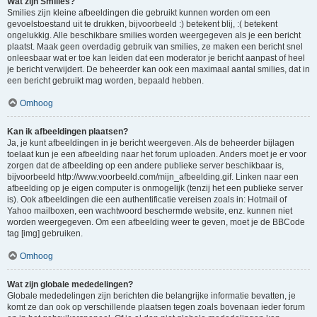
Wat zijn Smilies?
Smilies zijn kleine afbeeldingen die gebruikt kunnen worden om een
gevoelstoestand uit te drukken, bijvoorbeeld :) betekent blij, :( betekent
ongelukkig. Alle beschikbare smilies worden weergegeven als je een bericht
plaatst. Maak geen overdadig gebruik van smilies, ze maken een bericht snel
onleesbaar wat er toe kan leiden dat een moderator je bericht aanpast of heel
je bericht verwijdert. De beheerder kan ook een maximaal aantal smilies, dat in
een bericht gebruikt mag worden, bepaald hebben.
Omhoog
Kan ik afbeeldingen plaatsen?
Ja, je kunt afbeeldingen in je bericht weergeven. Als de beheerder bijlagen
toelaat kun je een afbeelding naar het forum uploaden. Anders moet je er voor
zorgen dat de afbeelding op een andere publieke server beschikbaar is,
bijvoorbeeld http://www.voorbeeld.com/mijn_afbeelding.gif. Linken naar een
afbeelding op je eigen computer is onmogelijk (tenzij het een publieke server
is). Ook afbeeldingen die een authentificatie vereisen zoals in: Hotmail of
Yahoo mailboxen, een wachtwoord beschermde website, enz. kunnen niet
worden weergegeven. Om een afbeelding weer te geven, moet je de BBCode
tag [img] gebruiken.
Omhoog
Wat zijn globale mededelingen?
Globale mededelingen zijn berichten die belangrijke informatie bevatten, je
komt ze dan ook op verschillende plaatsen tegen zoals bovenaan ieder forum