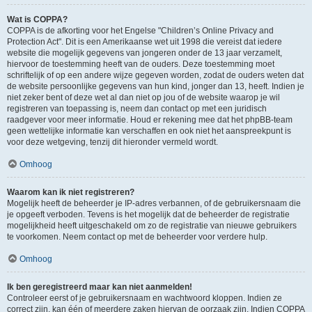
Wat is COPPA?
COPPA is de afkorting voor het Engelse "Children’s Online Privacy and
Protection Act". Dit is een Amerikaanse wet uit 1998 die vereist dat iedere
website die mogelijk gegevens van jongeren onder de 13 jaar verzamelt,
hiervoor de toestemming heeft van de ouders. Deze toestemming moet
schriftelijk of op een andere wijze gegeven worden, zodat de ouders weten dat
de website persoonlijke gegevens van hun kind, jonger dan 13, heeft. Indien je
niet zeker bent of deze wet al dan niet op jou of de website waarop je wil
registreren van toepassing is, neem dan contact op met een juridisch
raadgever voor meer informatie. Houd er rekening mee dat het phpBB-team
geen wettelijke informatie kan verschaffen en ook niet het aanspreekpunt is
voor deze wetgeving, tenzij dit hieronder vermeld wordt.
Omhoog
Waarom kan ik niet registreren?
Mogelijk heeft de beheerder je IP-adres verbannen, of de gebruikersnaam die
je opgeeft verboden. Tevens is het mogelijk dat de beheerder de registratie
mogelijkheid heeft uitgeschakeld om zo de registratie van nieuwe gebruikers
te voorkomen. Neem contact op met de beheerder voor verdere hulp.
Omhoog
Ik ben geregistreerd maar kan niet aanmelden!
Controleer eerst of je gebruikersnaam en wachtwoord kloppen. Indien ze
correct zijn, kan één of meerdere zaken hiervan de oorzaak zijn. Indien COPPA