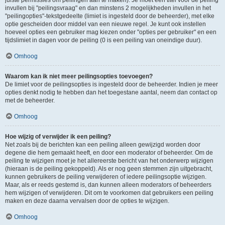
juiste permissies om peilingen aan te maken). Je moet een titel voor de peiling
invullen bij "peilingsvraag" en dan minstens 2 mogelijkheden invullen in het
"peilingopties"-tekstgedeelte (limiet is ingesteld door de beheerder), met elke
optie gescheiden door middel van een nieuwe regel. Je kunt ook instellen
hoeveel opties een gebruiker mag kiezen onder "opties per gebruiker" en een
tijdslimiet in dagen voor de peiling (0 is een peiling van oneindige duur).
Omhoog
Waarom kan ik niet meer peilingsopties toevoegen?
De limiet voor de peilingsopties is ingesteld door de beheerder. Indien je meer
opties denkt nodig te hebben dan het toegestane aantal, neem dan contact op
met de beheerder.
Omhoog
Hoe wijzig of verwijder ik een peiling?
Net zoals bij de berichten kan een peiling alleen gewijzigd worden door
degene die hem gemaakt heeft, en door een moderator of beheerder. Om de
peiling te wijzigen moet je het allereerste bericht van het onderwerp wijzigen
(hieraan is de peiling gekoppeld). Als er nog geen stemmen zijn uitgebracht,
kunnen gebruikers de peiling verwijderen of iedere peilingsoptie wijzigen.
Maar, als er reeds gestemd is, dan kunnen alleen moderators of beheerders
hem wijzigen of verwijderen. Dit om te voorkomen dat gebruikers een peiling
maken en deze daarna vervalsen door de opties te wijzigen.
Omhoog