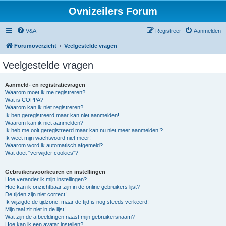
Ovnizeilers Forum
V&A
Registreer
Aanmelden
Forumoverzicht
Veelgestelde vragen
Veelgestelde vragen
Aanmeld- en registratievragen
Waarom moet ik me registreren?
Wat is COPPA?
Waarom kan ik niet registreren?
Ik ben geregistreerd maar kan niet aanmelden!
Waarom kan ik niet aanmelden?
Ik heb me ooit geregistreerd maar kan nu niet meer aanmelden!?
Ik weet mijn wachtwoord niet meer!
Waarom word ik automatisch afgemeld?
Wat doet "verwijder cookies"?
Gebruikersvoorkeuren en instellingen
Hoe verander ik mijn instellingen?
Hoe kan ik onzichtbaar zijn in de online gebruikers lijst?
De tijden zijn niet correct!
Ik wijzigde de tijdzone, maar de tijd is nog steeds verkeerd!
Mijn taal zit niet in de lijst!
Wat zijn de afbeeldingen naast mijn gebruikersnaam?
Hoe kan ik een avatar instellen?