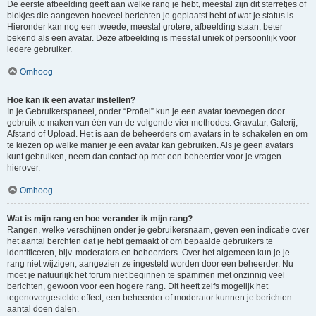
De eerste afbeelding geeft aan welke rang je hebt, meestal zijn dit sterretjes of
blokjes die aangeven hoeveel berichten je geplaatst hebt of wat je status is.
Hieronder kan nog een tweede, meestal grotere, afbeelding staan, beter
bekend als een avatar. Deze afbeelding is meestal uniek of persoonlijk voor
iedere gebruiker.
Omhoog
Hoe kan ik een avatar instellen?
In je Gebruikerspaneel, onder “Profiel” kun je een avatar toevoegen door
gebruik te maken van één van de volgende vier methodes: Gravatar, Galerij,
Afstand of Upload. Het is aan de beheerders om avatars in te schakelen en om
te kiezen op welke manier je een avatar kan gebruiken. Als je geen avatars
kunt gebruiken, neem dan contact op met een beheerder voor je vragen
hierover.
Omhoog
Wat is mijn rang en hoe verander ik mijn rang?
Rangen, welke verschijnen onder je gebruikersnaam, geven een indicatie over
het aantal berchten dat je hebt gemaakt of om bepaalde gebruikers te
identificeren, bijv. moderators en beheerders. Over het algemeen kun je je
rang niet wijzigen, aangezien ze ingesteld worden door een beheerder. Nu
moet je natuurlijk het forum niet beginnen te spammen met onzinnig veel
berichten, gewoon voor een hogere rang. Dit heeft zelfs mogelijk het
tegenovergestelde effect, een beheerder of moderator kunnen je berichten
aantal doen dalen.