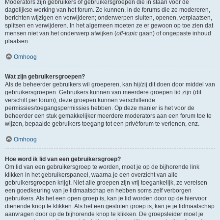
Moderators zijn gebruikers of gebruikersgroepen die in staan voor de
dagelijkse werking van het forum. Ze kunnen, in de forums die ze modereren,
berichten wijzigen en verwijderen; onderwerpen sluiten, openen, verplaatsen,
splitsen en verwijderen. In het algemeen moeten ze er gewoon op toe zien dat
mensen niet van het onderwerp afwijken (
off-topic
gaan) of ongepaste inhoud
plaatsen.
Omhoog
Wat zijn gebruikersgroepen?
Als de beheerder gebruikers wil groeperen, kan hij/zij dit doen door middel van
gebruikersgroepen. Gebruikers kunnen van meerdere groepen lid zijn (dit
verschilt per forum), deze groepen kunnen verschillende
permissies/toegangspermissies hebben. Op deze manier is het voor de
beheerder een stuk gemakkelijker meerdere moderators aan een forum toe te
wijzen, bepaalde gebruikers toegang tot een privéforum te verlenen, enz.
Omhoog
Hoe word ik lid van een gebruikersgroep?
Om lid van een gebruikersgroep te worden, moet je op de bijhorende link
klikken in het gebruikerspaneel, waarna je een overzicht van alle
gebruikersgroepen krijgt. Niet alle groepen zijn vrij toegankelijk, ze vereisen
een goedkeuring van je lidmaatschap en hebben soms zelf verborgen
gebruikers. Als het een open groep is, kan je lid worden door op de hiervoor
dienende knop te klikken. Als het een gesloten groep is, kan je je lidmaatschap
aanvragen door op de bijhorende knop te klikken. De groepsleider moet je