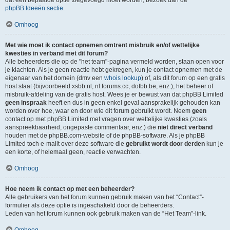
dat een bepaalde optie toegevoegd moet worden, bezoek dan de
phpBB Ideeën sectie
.
Omhoog
Met wie moet ik contact opnemen omtrent misbruik en/of wettelijke
kwesties in verband met dit forum?
Alle beheerders die op de "het team"-pagina vermeld worden, staan open voor
je klachten. Als je geen reactie hebt gekregen, kun je contact opnemen met de
eigenaar van het domein (dmv een
whois lookup
) of, als dit forum op een gratis
host staat (bijvoorbeeld xsbb.nl, nl.forums.cc, dotbb.be, enz.), het beheer of
misbruik-afdeling van de gratis host. Wees je er bewust van dat phpBB Limited
geen inspraak
heeft en dus in geen enkel geval aansprakelijk gehouden kan
worden over hoe, waar en door wie dit forum gebruikt wordt. Neem
geen
contact op met phpBB Limited met vragen over wettelijke kwesties (zoals
aanspreekbaarheid, ongepaste commentaar, enz.) die
niet direct verband
houden met de phpBB.com-website of de phpBB-software. Als je phpBB
Limited toch e-mailt over deze software die
gebruikt wordt door derden
kun je
een korte, of helemaal geen, reactie verwachten.
Omhoog
Hoe neem ik contact op met een beheerder?
Alle gebruikers van het forum kunnen gebruik maken van het “Contact”-
formulier als deze optie is ingeschakeld door de beheerders.
Leden van het forum kunnen ook gebruik maken van de “Het Team”-link.