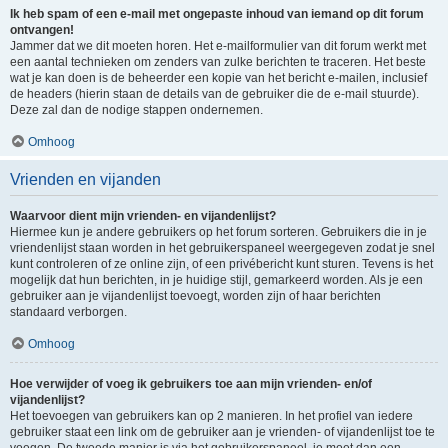
Ik heb spam of een e-mail met ongepaste inhoud van iemand op dit forum
ontvangen!
Jammer dat we dit moeten horen. Het e-mailformulier van dit forum werkt met
een aantal technieken om zenders van zulke berichten te traceren. Het beste
wat je kan doen is de beheerder een kopie van het bericht e-mailen, inclusief
de headers (hierin staan de details van de gebruiker die de e-mail stuurde).
Deze zal dan de nodige stappen ondernemen.
Omhoog
Vrienden en vijanden
Waarvoor dient mijn vrienden- en vijandenlijst?
Hiermee kun je andere gebruikers op het forum sorteren. Gebruikers die in je
vriendenlijst staan worden in het gebruikerspaneel weergegeven zodat je snel
kunt controleren of ze online zijn, of een privébericht kunt sturen. Tevens is het
mogelijk dat hun berichten, in je huidige stijl, gemarkeerd worden. Als je een
gebruiker aan je vijandenlijst toevoegt, worden zijn of haar berichten
standaard verborgen.
Omhoog
Hoe verwijder of voeg ik gebruikers toe aan mijn vrienden- en/of
vijandenlijst?
Het toevoegen van gebruikers kan op 2 manieren. In het profiel van iedere
gebruiker staat een link om de gebruiker aan je vrienden- of vijandenlijst toe te