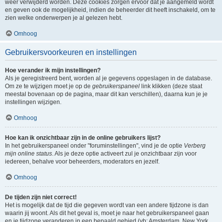
weer verwijderd worden. Deze cookies zorgen ervoor dat je aangemeld wordt
en geven ook de mogelijkheid, indien de beheerder dit heeft inschakeld, om te
zien welke onderwerpen je al gelezen hebt.
Omhoog
Gebruikersvoorkeuren en instellingen
Hoe verander ik mijn instellingen?
Als je geregistreerd bent, worden al je gegevens opgeslagen in de database.
Om ze te wijzigen moet je op de
gebruikerspaneel
link klikken (deze staat
meestal bovenaan op de pagina, maar dit kan verschillen), daarna kun je je
instellingen wijzigen.
Omhoog
Hoe kan ik onzichtbaar zijn in de online gebruikers lijst?
In het gebruikerspaneel onder "foruminstellingen", vind je de optie
Verberg
mijn online status
. Als je deze optie activeert zul je onzichtbaar zijn voor
iedereen, behalve voor beheerders, moderators en jezelf.
Omhoog
De tijden zijn niet correct!
Het is mogelijk dat de tijd die gegeven wordt van een andere tijdzone is dan
waarin jij woont. Als dit het geval is, moet je naar het gebruikerspaneel gaan
en je tijdzone veranderen in een bepaald gebied (vb: Amsterdam, New York,