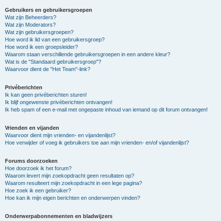
Gebruikers en gebruikersgroepen
Wat zijn Beheerders?
Wat zijn Moderators?
Wat zijn gebruikersgroepen?
Hoe word ik lid van een gebruikersgroep?
Hoe word ik een groepsleider?
Waarom staan verschillende gebruikersgroepen in een andere kleur?
Wat is de "Standaard gebruikersgroep"?
Waarvoor dient de "Het Team"-link?
Privéberichten
Ik kan geen privéberichten sturen!
Ik blijf ongewenste privéberichten ontvangen!
Ik heb spam of een e-mail met ongepaste inhoud van iemand op dit forum ontvangen!
Vrienden en vijanden
Waarvoor dient mijn vrienden- en vijandenlijst?
Hoe verwijder of voeg ik gebruikers toe aan mijn vrienden- en/of vijandenlijst?
Forums doorzoeken
Hoe doorzoek ik het forum?
Waarom levert mijn zoekopdracht geen resultaten op?
Waarom resulteert mijn zoekopdracht in een lege pagina?
Hoe zoek ik een gebruiker?
Hoe kan ik mijn eigen berichten en onderwerpen vinden?
Onderwerpabonnementen en bladwijzers