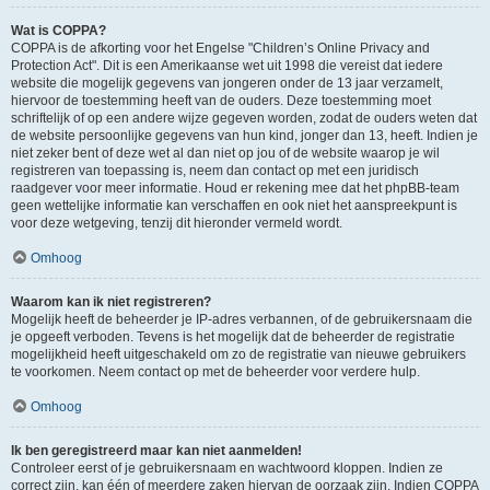
Wat is COPPA?
COPPA is de afkorting voor het Engelse "Children’s Online Privacy and
Protection Act". Dit is een Amerikaanse wet uit 1998 die vereist dat iedere
website die mogelijk gegevens van jongeren onder de 13 jaar verzamelt,
hiervoor de toestemming heeft van de ouders. Deze toestemming moet
schriftelijk of op een andere wijze gegeven worden, zodat de ouders weten dat
de website persoonlijke gegevens van hun kind, jonger dan 13, heeft. Indien je
niet zeker bent of deze wet al dan niet op jou of de website waarop je wil
registreren van toepassing is, neem dan contact op met een juridisch
raadgever voor meer informatie. Houd er rekening mee dat het phpBB-team
geen wettelijke informatie kan verschaffen en ook niet het aanspreekpunt is
voor deze wetgeving, tenzij dit hieronder vermeld wordt.
Omhoog
Waarom kan ik niet registreren?
Mogelijk heeft de beheerder je IP-adres verbannen, of de gebruikersnaam die
je opgeeft verboden. Tevens is het mogelijk dat de beheerder de registratie
mogelijkheid heeft uitgeschakeld om zo de registratie van nieuwe gebruikers
te voorkomen. Neem contact op met de beheerder voor verdere hulp.
Omhoog
Ik ben geregistreerd maar kan niet aanmelden!
Controleer eerst of je gebruikersnaam en wachtwoord kloppen. Indien ze
correct zijn, kan één of meerdere zaken hiervan de oorzaak zijn. Indien COPPA