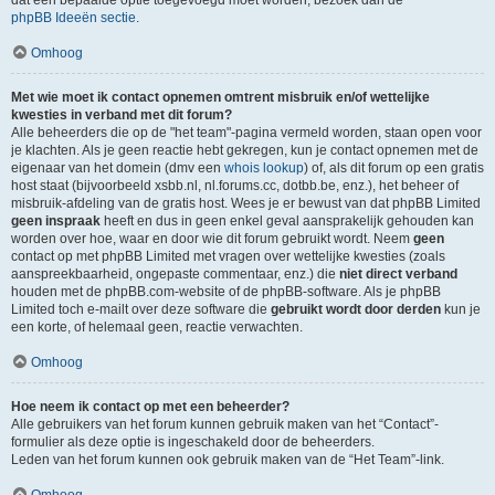
dat een bepaalde optie toegevoegd moet worden, bezoek dan de
phpBB Ideeën sectie
.
Omhoog
Met wie moet ik contact opnemen omtrent misbruik en/of wettelijke
kwesties in verband met dit forum?
Alle beheerders die op de "het team"-pagina vermeld worden, staan open voor
je klachten. Als je geen reactie hebt gekregen, kun je contact opnemen met de
eigenaar van het domein (dmv een
whois lookup
) of, als dit forum op een gratis
host staat (bijvoorbeeld xsbb.nl, nl.forums.cc, dotbb.be, enz.), het beheer of
misbruik-afdeling van de gratis host. Wees je er bewust van dat phpBB Limited
geen inspraak
heeft en dus in geen enkel geval aansprakelijk gehouden kan
worden over hoe, waar en door wie dit forum gebruikt wordt. Neem
geen
contact op met phpBB Limited met vragen over wettelijke kwesties (zoals
aanspreekbaarheid, ongepaste commentaar, enz.) die
niet direct verband
houden met de phpBB.com-website of de phpBB-software. Als je phpBB
Limited toch e-mailt over deze software die
gebruikt wordt door derden
kun je
een korte, of helemaal geen, reactie verwachten.
Omhoog
Hoe neem ik contact op met een beheerder?
Alle gebruikers van het forum kunnen gebruik maken van het “Contact”-
formulier als deze optie is ingeschakeld door de beheerders.
Leden van het forum kunnen ook gebruik maken van de “Het Team”-link.