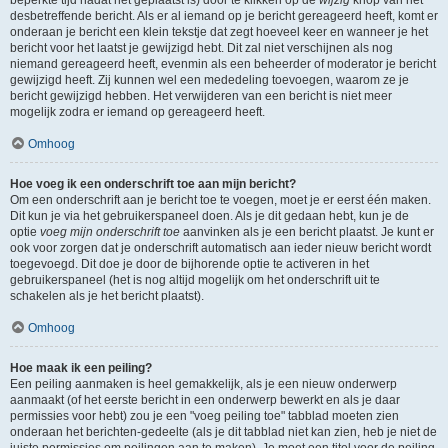
beperkte tijd nadat het geplaatst is) door te klikken op de
wijzig
knop van het
desbetreffende bericht. Als er al iemand op je bericht gereageerd heeft, komt er
onderaan je bericht een klein tekstje dat zegt hoeveel keer en wanneer je het
bericht voor het laatst je gewijzigd hebt. Dit zal niet verschijnen als nog
niemand gereageerd heeft, evenmin als een beheerder of moderator je bericht
gewijzigd heeft. Zij kunnen wel een mededeling toevoegen, waarom ze je
bericht gewijzigd hebben. Het verwijderen van een bericht is niet meer
mogelijk zodra er iemand op gereageerd heeft.
Omhoog
Hoe voeg ik een onderschrift toe aan mijn bericht?
Om een onderschrift aan je bericht toe te voegen, moet je er eerst één maken.
Dit kun je via het gebruikerspaneel doen. Als je dit gedaan hebt, kun je de
optie
voeg mijn onderschrift toe
aanvinken als je een bericht plaatst. Je kunt er
ook voor zorgen dat je onderschrift automatisch aan ieder nieuw bericht wordt
toegevoegd. Dit doe je door de bijhorende optie te activeren in het
gebruikerspaneel (het is nog altijd mogelijk om het onderschrift uit te
schakelen als je het bericht plaatst).
Omhoog
Hoe maak ik een peiling?
Een peiling aanmaken is heel gemakkelijk, als je een nieuw onderwerp
aanmaakt (of het eerste bericht in een onderwerp bewerkt en als je daar
permissies voor hebt) zou je een "voeg peiling toe" tabblad moeten zien
onderaan het berichten-gedeelte (als je dit tabblad niet kan zien, heb je niet de