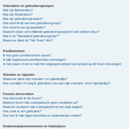
Gebruikers en gebruikersgroepen
Wat zijn Beheerders?
Wat zijn Moderators?
Wat zijn gebruikersgroepen?
Hoe word ik lid van een gebruikersgroep?
Hoe word ik een groepsleider?
Waarom staan verschillende gebruikersgroepen in een andere kleur?
Wat is de "Standaard gebruikersgroep"?
Waarvoor dient de "Het Team"-link?
Privéberichten
Ik kan geen privéberichten sturen!
Ik blijf ongewenste privéberichten ontvangen!
Ik heb spam of een e-mail met ongepaste inhoud van iemand op dit forum ontvangen!
Vrienden en vijanden
Waarvoor dient mijn vrienden- en vijandenlijst?
Hoe verwijder of voeg ik gebruikers toe aan mijn vrienden- en/of vijandenlijst?
Forums doorzoeken
Hoe doorzoek ik het forum?
Waarom levert mijn zoekopdracht geen resultaten op?
Waarom resulteert mijn zoekopdracht in een lege pagina?
Hoe zoek ik een gebruiker?
Hoe kan ik mijn eigen berichten en onderwerpen vinden?
Onderwerpabonnementen en bladwijzers