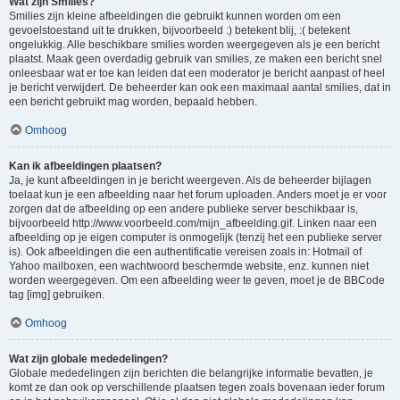
Wat zijn Smilies?
Smilies zijn kleine afbeeldingen die gebruikt kunnen worden om een
gevoelstoestand uit te drukken, bijvoorbeeld :) betekent blij, :( betekent
ongelukkig. Alle beschikbare smilies worden weergegeven als je een bericht
plaatst. Maak geen overdadig gebruik van smilies, ze maken een bericht snel
onleesbaar wat er toe kan leiden dat een moderator je bericht aanpast of heel
je bericht verwijdert. De beheerder kan ook een maximaal aantal smilies, dat in
een bericht gebruikt mag worden, bepaald hebben.
Omhoog
Kan ik afbeeldingen plaatsen?
Ja, je kunt afbeeldingen in je bericht weergeven. Als de beheerder bijlagen
toelaat kun je een afbeelding naar het forum uploaden. Anders moet je er voor
zorgen dat de afbeelding op een andere publieke server beschikbaar is,
bijvoorbeeld http://www.voorbeeld.com/mijn_afbeelding.gif. Linken naar een
afbeelding op je eigen computer is onmogelijk (tenzij het een publieke server
is). Ook afbeeldingen die een authentificatie vereisen zoals in: Hotmail of
Yahoo mailboxen, een wachtwoord beschermde website, enz. kunnen niet
worden weergegeven. Om een afbeelding weer te geven, moet je de BBCode
tag [img] gebruiken.
Omhoog
Wat zijn globale mededelingen?
Globale mededelingen zijn berichten die belangrijke informatie bevatten, je
komt ze dan ook op verschillende plaatsen tegen zoals bovenaan ieder forum