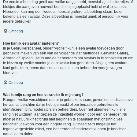
De eerste afbeelding geeft aan welke rang je hebt, meestal zijn dit sterretjes of
blokjes die aangeven hoeveel berichten je geplaatst hebt of wat je status is.
Hieronder kan nog een tweede, meestal grotere, afbeelding staan, beter
bekend als een avatar. Deze afbeelding is meestal uniek of persoonlijk voor
iedere gebruiker.
Omhoog
Hoe kan ik een avatar instellen?
In je Gebruikerspaneel, onder “Profiel” kun je een avatar toevoegen door
gebruik te maken van één van de volgende vier methodes: Gravatar, Galerij,
Afstand of Upload. Het is aan de beheerders om avatars in te schakelen en om
te kiezen op welke manier je een avatar kan gebruiken. Als je geen avatars
kunt gebruiken, neem dan contact op met een beheerder voor je vragen
hierover.
Omhoog
Wat is mijn rang en hoe verander ik mijn rang?
Rangen, welke verschijnen onder je gebruikersnaam, geven een indicatie over
het aantal berchten dat je hebt gemaakt of om bepaalde gebruikers te
identificeren, bijv. moderators en beheerders. Over het algemeen kun je je
rang niet wijzigen, aangezien ze ingesteld worden door een beheerder. Nu
moet je natuurlijk het forum niet beginnen te spammen met onzinnig veel
berichten, gewoon voor een hogere rang. Dit heeft zelfs mogelijk het
tegenovergestelde effect, een beheerder of moderator kunnen je berichten
aantal doen dalen.