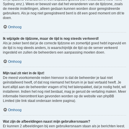
Sydney, enz.). Wees er bewust van dat het veranderen van de tijdzone, zoals
de meeste instellingen, alleen gedaan kunnen worden door geregistreerde
gebruikers. Als je nog niet geregistreerd bent is dit een goed moment om dit te
doen.
Omhoog
Ik wijzigde de tijdzone, maar de tijd is nog steeds verkeerd!
Als je zeker bent dat je de correcte tijdzone en zomertijd goed hebt ingevuld en
de tijd is nog steeds anders, is waarschijnlijk de tijd op de server verkeerd
ingesteld en zullen de beheerders een aanpassing moeten doen.
Omhoog
Mijn taal zit niet in de lijst!
De meest voorkomende reden hiervoor is dat de beheerder je taal niet
geïnstalleerd heeft, of dat nog niemand het forum in je taal vertaald heeft. Je
kunt altijd aan de beheerder vragen of hij het talenpakket, dat je nodig hebt, wil
installeren. Indien het nog niet bestaat, mag je gerust de vertaling maken. Meer
informatie hieromtrent kan gevonden worden op de website van phpBB
Limited (de link staat onderaan iedere pagina).
Omhoog
Wat zijn de afbeeldingen naast mijn gebruikersnaam?
Er kunnen 2 afbeeldingen bij een gebruikersnaam staan als je berichten leest.