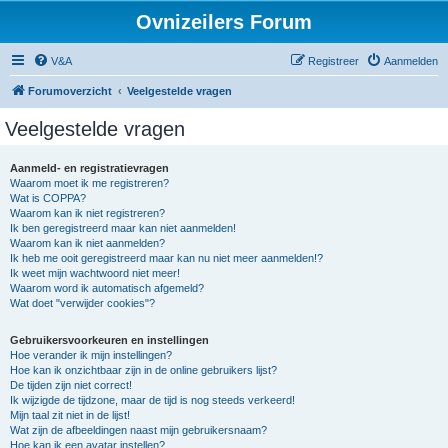
Ovnizeilers Forum
V&A
Registreer
Aanmelden
Forumoverzicht
Veelgestelde vragen
Veelgestelde vragen
Aanmeld- en registratievragen
Waarom moet ik me registreren?
Wat is COPPA?
Waarom kan ik niet registreren?
Ik ben geregistreerd maar kan niet aanmelden!
Waarom kan ik niet aanmelden?
Ik heb me ooit geregistreerd maar kan nu niet meer aanmelden!?
Ik weet mijn wachtwoord niet meer!
Waarom word ik automatisch afgemeld?
Wat doet "verwijder cookies"?
Gebruikersvoorkeuren en instellingen
Hoe verander ik mijn instellingen?
Hoe kan ik onzichtbaar zijn in de online gebruikers lijst?
De tijden zijn niet correct!
Ik wijzigde de tijdzone, maar de tijd is nog steeds verkeerd!
Mijn taal zit niet in de lijst!
Wat zijn de afbeeldingen naast mijn gebruikersnaam?
Hoe kan ik een avatar instellen?