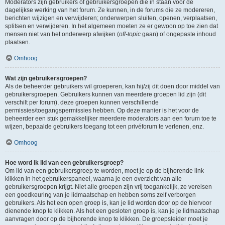
Moderators zijn gebruikers of gebruikersgroepen die in staan voor de
dagelijkse werking van het forum. Ze kunnen, in de forums die ze modereren,
berichten wijzigen en verwijderen; onderwerpen sluiten, openen, verplaatsen,
splitsen en verwijderen. In het algemeen moeten ze er gewoon op toe zien dat
mensen niet van het onderwerp afwijken (
off-topic
gaan) of ongepaste inhoud
plaatsen.
Omhoog
Wat zijn gebruikersgroepen?
Als de beheerder gebruikers wil groeperen, kan hij/zij dit doen door middel van
gebruikersgroepen. Gebruikers kunnen van meerdere groepen lid zijn (dit
verschilt per forum), deze groepen kunnen verschillende
permissies/toegangspermissies hebben. Op deze manier is het voor de
beheerder een stuk gemakkelijker meerdere moderators aan een forum toe te
wijzen, bepaalde gebruikers toegang tot een privéforum te verlenen, enz.
Omhoog
Hoe word ik lid van een gebruikersgroep?
Om lid van een gebruikersgroep te worden, moet je op de bijhorende link
klikken in het gebruikerspaneel, waarna je een overzicht van alle
gebruikersgroepen krijgt. Niet alle groepen zijn vrij toegankelijk, ze vereisen
een goedkeuring van je lidmaatschap en hebben soms zelf verborgen
gebruikers. Als het een open groep is, kan je lid worden door op de hiervoor
dienende knop te klikken. Als het een gesloten groep is, kan je je lidmaatschap
aanvragen door op de bijhorende knop te klikken. De groepsleider moet je