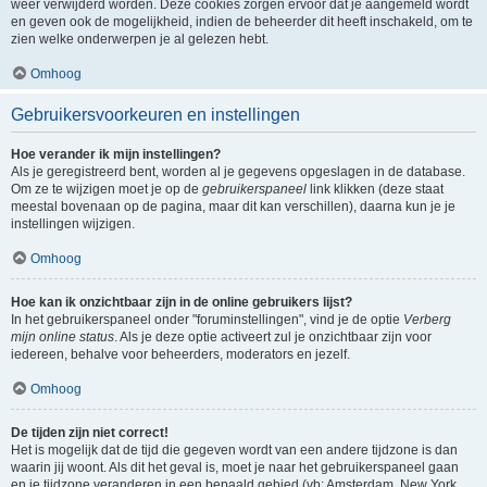
weer verwijderd worden. Deze cookies zorgen ervoor dat je aangemeld wordt
en geven ook de mogelijkheid, indien de beheerder dit heeft inschakeld, om te
zien welke onderwerpen je al gelezen hebt.
Omhoog
Gebruikersvoorkeuren en instellingen
Hoe verander ik mijn instellingen?
Als je geregistreerd bent, worden al je gegevens opgeslagen in de database.
Om ze te wijzigen moet je op de
gebruikerspaneel
link klikken (deze staat
meestal bovenaan op de pagina, maar dit kan verschillen), daarna kun je je
instellingen wijzigen.
Omhoog
Hoe kan ik onzichtbaar zijn in de online gebruikers lijst?
In het gebruikerspaneel onder "foruminstellingen", vind je de optie
Verberg
mijn online status
. Als je deze optie activeert zul je onzichtbaar zijn voor
iedereen, behalve voor beheerders, moderators en jezelf.
Omhoog
De tijden zijn niet correct!
Het is mogelijk dat de tijd die gegeven wordt van een andere tijdzone is dan
waarin jij woont. Als dit het geval is, moet je naar het gebruikerspaneel gaan
en je tijdzone veranderen in een bepaald gebied (vb: Amsterdam, New York,