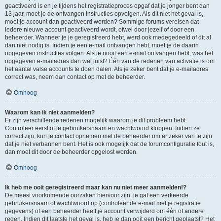
geactiveerd is en je tijdens het registratieproces opgaf dat je jonger bent dan
13 jaar, moet je de ontvangen instructies opvolgen. Als dit niet het geval is,
moet je account dan geactiveerd worden? Sommige forums vereisen dat
iedere nieuwe account geactiveerd wordt, ofwel door jezelf of door een
beheerder. Wanneer je je geregistreerd hebt, werd ook medegedeeld of dit al
dan niet nodig is. Indien je een e-mail ontvangen hebt, moet je de daarin
opgegeven instructies volgen. Als je nooit een e-mail ontvangen hebt, was het
opgegeven e-mailadres dan wel juist? Één van de redenen van activatie is om
het aantal valse accounts te doen dalen. Als je zeker bent dat je e-mailadres
correct was, neem dan contact op met de beheerder.
Omhoog
Waarom kan ik niet aanmelden?
Er zijn verschillende redenen mogelijk waarom je dit probleem hebt.
Controleer eerst of je gebruikersnaam en wachtwoord kloppen. Indien ze
correct zijn, kun je contact opnemen met de beheerder om er zeker van te zijn
dat je niet verbannen bent. Het is ook mogelijk dat de forumconfiguratie fout is,
dan moet dit door de beheerder opgelost worden.
Omhoog
Ik heb me ooit geregistreerd maar kan nu niet meer aanmelden!?
De meest voorkomende oorzaken hiervoor zijn: je gaf een verkeerde
gebruikersnaam of wachtwoord op (controleer de e-mail met je registratie
gegevens) of een beheerder heeft je account verwijderd om één of andere
reden. Indien dit laatste het geval is, heb je dan ooit een bericht geplaatst? Het