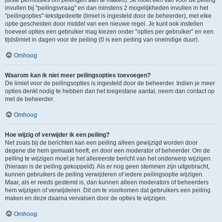
juiste permissies om peilingen aan te maken). Je moet een titel voor de peiling
invullen bij "peilingsvraag" en dan minstens 2 mogelijkheden invullen in het
"peilingopties"-tekstgedeelte (limiet is ingesteld door de beheerder), met elke
optie gescheiden door middel van een nieuwe regel. Je kunt ook instellen
hoeveel opties een gebruiker mag kiezen onder "opties per gebruiker" en een
tijdslimiet in dagen voor de peiling (0 is een peiling van oneindige duur).
Omhoog
Waarom kan ik niet meer peilingsopties toevoegen?
De limiet voor de peilingsopties is ingesteld door de beheerder. Indien je meer
opties denkt nodig te hebben dan het toegestane aantal, neem dan contact op
met de beheerder.
Omhoog
Hoe wijzig of verwijder ik een peiling?
Net zoals bij de berichten kan een peiling alleen gewijzigd worden door
degene die hem gemaakt heeft, en door een moderator of beheerder. Om de
peiling te wijzigen moet je het allereerste bericht van het onderwerp wijzigen
(hieraan is de peiling gekoppeld). Als er nog geen stemmen zijn uitgebracht,
kunnen gebruikers de peiling verwijderen of iedere peilingsoptie wijzigen.
Maar, als er reeds gestemd is, dan kunnen alleen moderators of beheerders
hem wijzigen of verwijderen. Dit om te voorkomen dat gebruikers een peiling
maken en deze daarna vervalsen door de opties te wijzigen.
Omhoog