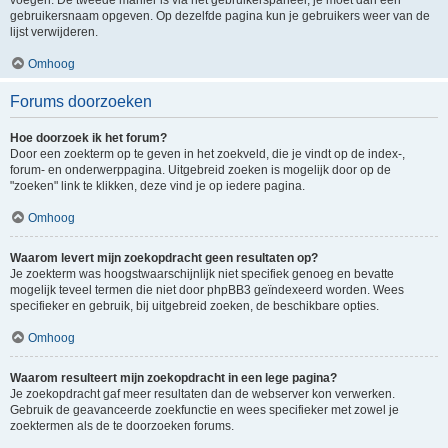
voegen. De tweede manier is via het gebruikerspaneel, je moet dan een
gebruikersnaam opgeven. Op dezelfde pagina kun je gebruikers weer van de
lijst verwijderen.
Omhoog
Forums doorzoeken
Hoe doorzoek ik het forum?
Door een zoekterm op te geven in het zoekveld, die je vindt op de index-,
forum- en onderwerppagina. Uitgebreid zoeken is mogelijk door op de
"zoeken" link te klikken, deze vind je op iedere pagina.
Omhoog
Waarom levert mijn zoekopdracht geen resultaten op?
Je zoekterm was hoogstwaarschijnlijk niet specifiek genoeg en bevatte
mogelijk teveel termen die niet door phpBB3 geïndexeerd worden. Wees
specifieker en gebruik, bij uitgebreid zoeken, de beschikbare opties.
Omhoog
Waarom resulteert mijn zoekopdracht in een lege pagina?
Je zoekopdracht gaf meer resultaten dan de webserver kon verwerken.
Gebruik de geavanceerde zoekfunctie en wees specifieker met zowel je
zoektermen als de te doorzoeken forums.