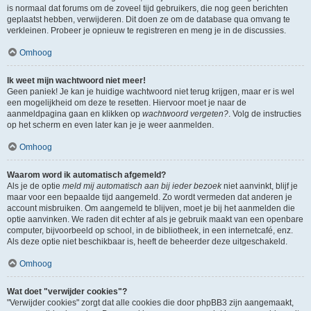
is normaal dat forums om de zoveel tijd gebruikers, die nog geen berichten
geplaatst hebben, verwijderen. Dit doen ze om de database qua omvang te
verkleinen. Probeer je opnieuw te registreren en meng je in de discussies.
Omhoog
Ik weet mijn wachtwoord niet meer!
Geen paniek! Je kan je huidige wachtwoord niet terug krijgen, maar er is wel
een mogelijkheid om deze te resetten. Hiervoor moet je naar de
aanmeldpagina gaan en klikken op
wachtwoord vergeten?
. Volg de instructies
op het scherm en even later kan je je weer aanmelden.
Omhoog
Waarom word ik automatisch afgemeld?
Als je de optie
meld mij automatisch aan bij ieder bezoek
niet aanvinkt, blijf je
maar voor een bepaalde tijd aangemeld. Zo wordt vermeden dat anderen je
account misbruiken. Om aangemeld te blijven, moet je bij het aanmelden die
optie aanvinken. We raden dit echter af als je gebruik maakt van een openbare
computer, bijvoorbeeld op school, in de bibliotheek, in een internetcafé, enz.
Als deze optie niet beschikbaar is, heeft de beheerder deze uitgeschakeld.
Omhoog
Wat doet "verwijder cookies"?
"Verwijder cookies" zorgt dat alle cookies die door phpBB3 zijn aangemaakt,