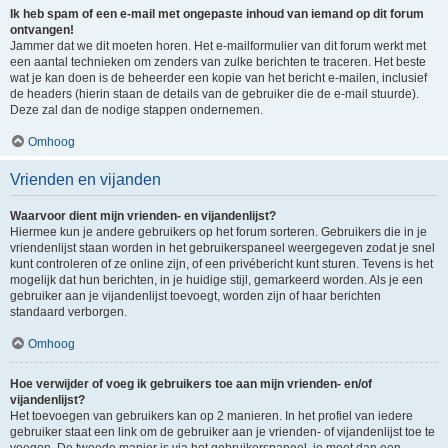
Ik heb spam of een e-mail met ongepaste inhoud van iemand op dit forum
ontvangen!
Jammer dat we dit moeten horen. Het e-mailformulier van dit forum werkt met
een aantal technieken om zenders van zulke berichten te traceren. Het beste
wat je kan doen is de beheerder een kopie van het bericht e-mailen, inclusief
de headers (hierin staan de details van de gebruiker die de e-mail stuurde).
Deze zal dan de nodige stappen ondernemen.
Omhoog
Vrienden en vijanden
Waarvoor dient mijn vrienden- en vijandenlijst?
Hiermee kun je andere gebruikers op het forum sorteren. Gebruikers die in je
vriendenlijst staan worden in het gebruikerspaneel weergegeven zodat je snel
kunt controleren of ze online zijn, of een privébericht kunt sturen. Tevens is het
mogelijk dat hun berichten, in je huidige stijl, gemarkeerd worden. Als je een
gebruiker aan je vijandenlijst toevoegt, worden zijn of haar berichten
standaard verborgen.
Omhoog
Hoe verwijder of voeg ik gebruikers toe aan mijn vrienden- en/of
vijandenlijst?
Het toevoegen van gebruikers kan op 2 manieren. In het profiel van iedere
gebruiker staat een link om de gebruiker aan je vrienden- of vijandenlijst toe te