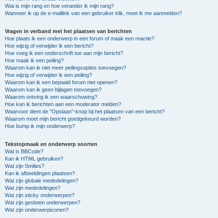
Wat is mijn rang en hoe verander ik mijn rang?
Wanneer ik op de e-maillink van een gebruiker klik, moet ik me aanmelden?
Vragen in verband met het plaatsen van berichten
Hoe plaats ik een onderwerp in een forum of maak een reactie?
Hoe wijzig of verwijder ik een bericht?
Hoe voeg ik een onderschrift toe aan mijn bericht?
Hoe maak ik een peiling?
Waarom kan ik niet meer peilingsopties toevoegen?
Hoe wijzig of verwijder ik een peiling?
Waarom kan ik een bepaald forum niet openen?
Waarom kan ik geen bijlagen toevoegen?
Waarom ontving ik een waarschuwing?
Hoe kan ik berichten aan een moderator melden?
Waarvoor dient de "Opslaan"-knop bij het plaatsen van een bericht?
Waarom moet mijn bericht goedgekeurd worden?
Hoe bump ik mijn onderwerp?
Tekstopmaak en onderwerp soorten
Wat is BBCode?
Kan ik HTML gebruiken?
Wat zijn Smilies?
Kan ik afbeeldingen plaatsen?
Wat zijn globale mededelingen?
Wat zijn mededelingen?
Wat zijn sticky onderwerpen?
Wat zijn gesloten onderwerpen?
Wat zijn onderwerpiconen?