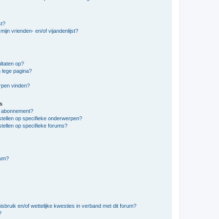
st?
ijn vrienden- en/of vijandenlijst?
ltaten op?
 lege pagina?
erpen vinden?
s
en abonnement?
stellen op specifieke onderwerpen?
tellen op specifieke forums?
rum?
bruik en/of wettelijke kwesties in verband met dit forum?
?