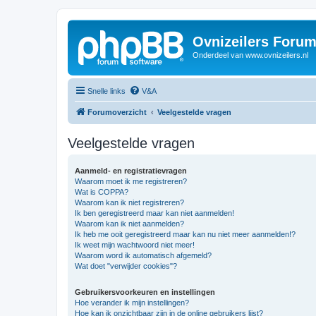
Ovnizeilers Foru
Onderdeel van www.ovnizeilers.nl
Snelle links
V&A
Forumoverzicht
Veelgestelde vragen
Veelgestelde vragen
Aanmeld- en registratievragen
Waarom moet ik me registreren?
Wat is COPPA?
Waarom kan ik niet registreren?
Ik ben geregistreerd maar kan niet aanmelden!
Waarom kan ik niet aanmelden?
Ik heb me ooit geregistreerd maar kan nu niet meer aanmelden!?
Ik weet mijn wachtwoord niet meer!
Waarom word ik automatisch afgemeld?
Wat doet "verwijder cookies"?
Gebruikersvoorkeuren en instellingen
Hoe verander ik mijn instellingen?
Hoe kan ik onzichtbaar zijn in de online gebruikers lijst?