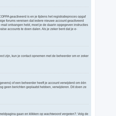
OPPA geactiveerd is en je tijdens het registratieproces opgaf
ommige forums vereisen dat iedere nieuwe account geactiveerd
 e-mail ontvangen hebt, moet je de daarin opgegeven instructies
lse accounts te doen dalen. Als je zeker bent dat je e-
rect zijn, kun je contact opnemen met de beheerder om er zeker
egevens) of een beheerder heeft je account verwijderd om één
e nog geen berichten geplaatst hebben, verwijderen. Dit doen ze
anmeldpagina gaan en klikken op
wachtwoord vergeten?
. Volg de