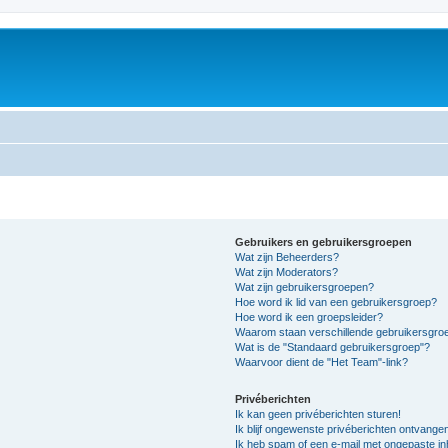
m
Gebruikers en gebruikersgroepen
Wat zijn Beheerders?
Wat zijn Moderators?
Wat zijn gebruikersgroepen?
Hoe word ik lid van een gebruikersgroep?
Hoe word ik een groepsleider?
Waarom staan verschillende gebruikersgroe
Wat is de "Standaard gebruikersgroep"?
Waarvoor dient de "Het Team"-link?
Privéberichten
Ik kan geen privéberichten sturen!
Ik blijf ongewenste privéberichten ontvange
Ik heb spam of een e-mail met ongepaste i