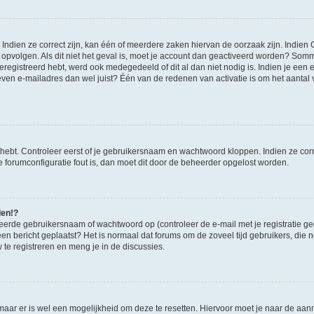
ndien ze correct zijn, kan één of meerdere zaken hiervan de oorzaak zijn. Indien C
es opvolgen. Als dit niet het geval is, moet je account dan geactiveerd worden? S
geregistreerd hebt, werd ook medegedeeld of dit al dan niet nodig is. Indien je een
ven e-mailadres dan wel juist? Één van de redenen van activatie is om het aantal va
 hebt. Controleer eerst of je gebruikersnaam en wachtwoord kloppen. Indien ze cor
 de forumconfiguratie fout is, dan moet dit door de beheerder opgelost worden.
den!?
eerde gebruikersnaam of wachtwoord op (controleer de e-mail met je registratie g
it een bericht geplaatst? Het is normaal dat forums om de zoveel tijd gebruikers, di
e registreren en meng je in de discussies.
 maar er is wel een mogelijkheid om deze te resetten. Hiervoor moet je naar de a