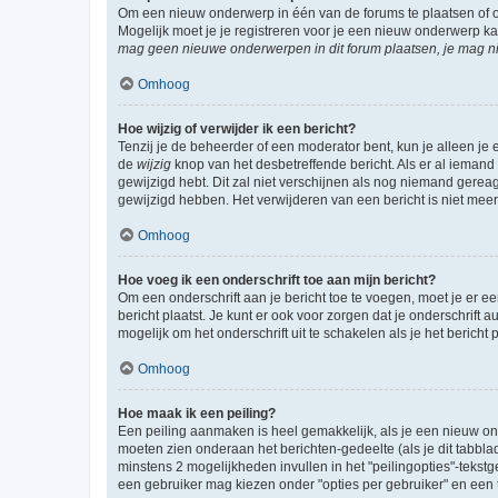
Om een nieuw onderwerp in één van de forums te plaatsen of 
Mogelijk moet je je registreren voor je een nieuw onderwerp k
mag geen nieuwe onderwerpen in dit forum plaatsen, je mag ni
Omhoog
Hoe wijzig of verwijder ik een bericht?
Tenzij je de beheerder of een moderator bent, kun je alleen je 
de
wijzig
knop van het desbetreffende bericht. Als er al iemand o
gewijzigd hebt. Dit zal niet verschijnen als nog niemand gere
gewijzigd hebben. Het verwijderen van een bericht is niet mee
Omhoog
Hoe voeg ik een onderschrift toe aan mijn bericht?
Om een onderschrift aan je bericht toe te voegen, moet je er ee
bericht plaatst. Je kunt er ook voor zorgen dat je onderschrift 
mogelijk om het onderschrift uit te schakelen als je het bericht p
Omhoog
Hoe maak ik een peiling?
Een peiling aanmaken is heel gemakkelijk, als je een nieuw ond
moeten zien onderaan het berichten-gedeelte (als je dit tabblad 
minstens 2 mogelijkheden invullen in het "peilingopties"-tekstg
een gebruiker mag kiezen onder "opties per gebruiker" en een ti