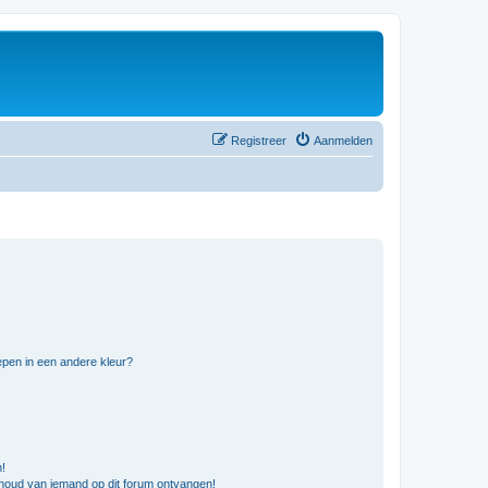
Registreer
Aanmelden
pen in een andere kleur?
n!
nhoud van iemand op dit forum ontvangen!