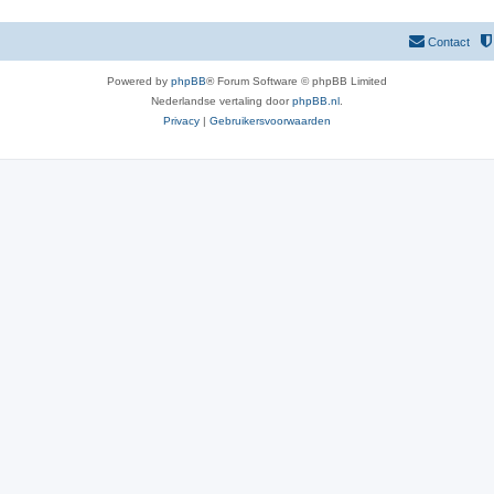
Contact
Powered by
phpBB
® Forum Software © phpBB Limited
Nederlandse vertaling door
phpBB.nl
.
Privacy
|
Gebruikersvoorwaarden