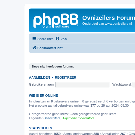
Ovnizeilers Foru
Onderdeel van www.ovnizeilers.nl
Snelle links
V&A
Forumoverzicht
Deze site heeft geen forums.
AANMELDEN
•
REGISTREER
Gebruikersnaam:
Wachtwoord:
WIE IS ER ONLINE
In totaal zijn er
8
gebruikers online :: 0 geregistreerd, 0 verborgen en 8 g
Het grootste aantal gebruikers online was
377
op 29 apr 2024, 08:30
Geregistreerde gebruikers: Geen geregistreerde gebruikers
Legenda:
Beheerders
,
Algemene moderators
STATISTIEKEN
Aantal berichten
1659
• Aantal onderwerpen
388
• Aantal leden
267
• Ons 