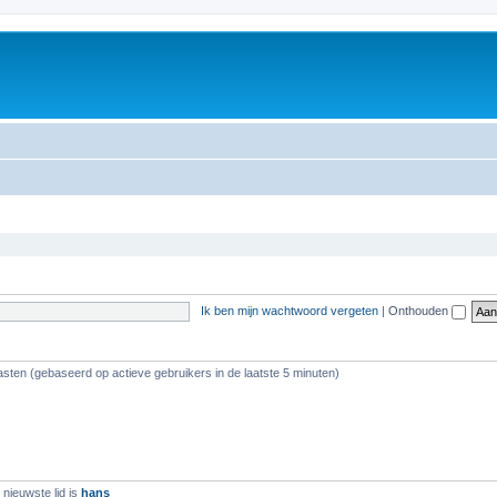
m
Ik ben mijn wachtwoord vergeten
|
Onthouden
asten (gebaseerd op actieve gebruikers in de laatste 5 minuten)
nieuwste lid is
hans