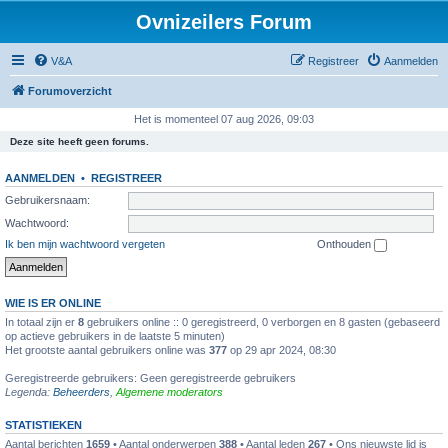
Ovnizeilers Forum
V&A
Registreer
Aanmelden
Forumoverzicht
Het is momenteel 07 aug 2026, 09:03
Deze site heeft geen forums.
AANMELDEN
•
REGISTREER
Gebruikersnaam:
Wachtwoord:
Ik ben mijn wachtwoord vergeten
Onthouden
WIE IS ER ONLINE
In totaal zijn er
8
gebruikers online :: 0 geregistreerd, 0 verborgen en 8 gasten (gebaseerd
op actieve gebruikers in de laatste 5 minuten)
Het grootste aantal gebruikers online was
377
op 29 apr 2024, 08:30
Geregistreerde gebruikers: Geen geregistreerde gebruikers
Legenda:
Beheerders
,
Algemene moderators
STATISTIEKEN
Aantal berichten
1659
• Aantal onderwerpen
388
• Aantal leden
267
• Ons nieuwste lid is