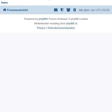
hans
Forumoverzicht
Alle tijden zijn
UTC+02:00
Powered by
phpBB
® Forum Software © phpBB Limited
Nederlandse vertaling door
phpBB.nl
.
Privacy
|
Gebruikersvoorwaarden