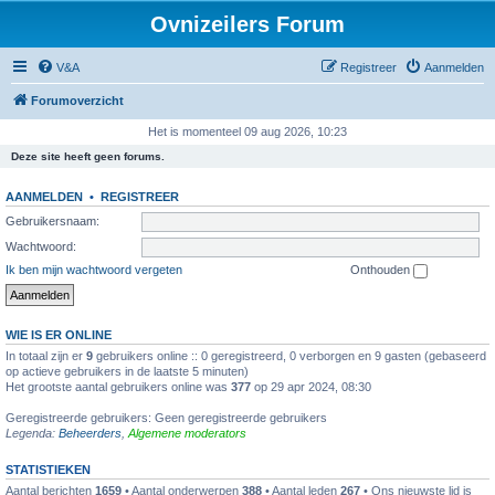
Ovnizeilers Forum
V&A
Registreer
Aanmelden
Forumoverzicht
Het is momenteel 09 aug 2026, 10:23
Deze site heeft geen forums.
AANMELDEN
•
REGISTREER
Gebruikersnaam:
Wachtwoord:
Ik ben mijn wachtwoord vergeten
Onthouden
WIE IS ER ONLINE
In totaal zijn er
9
gebruikers online :: 0 geregistreerd, 0 verborgen en 9 gasten (gebaseerd
op actieve gebruikers in de laatste 5 minuten)
Het grootste aantal gebruikers online was
377
op 29 apr 2024, 08:30
Geregistreerde gebruikers: Geen geregistreerde gebruikers
Legenda:
Beheerders
,
Algemene moderators
STATISTIEKEN
Aantal berichten
1659
• Aantal onderwerpen
388
• Aantal leden
267
• Ons nieuwste lid is