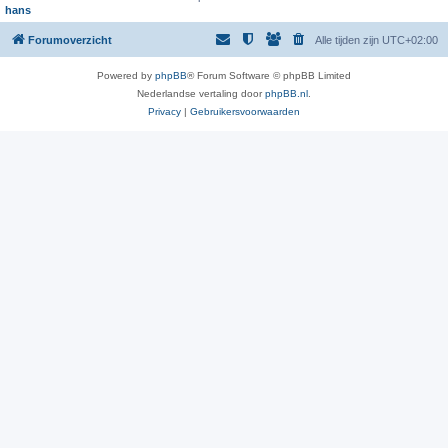
hans
Forumoverzicht
Alle tijden zijn
UTC+02:00
Powered by
phpBB
® Forum Software © phpBB Limited
Nederlandse vertaling door
phpBB.nl
.
Privacy
|
Gebruikersvoorwaarden