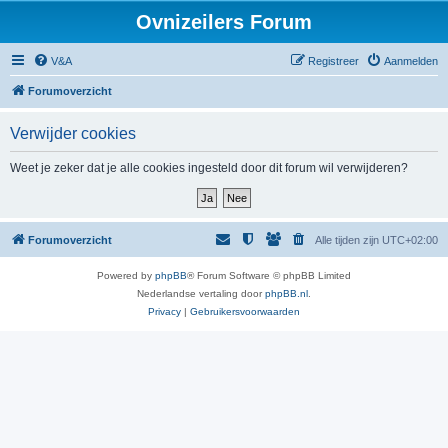
Ovnizeilers Forum
V&A
Registreer
Aanmelden
Forumoverzicht
Verwijder cookies
Weet je zeker dat je alle cookies ingesteld door dit forum wil verwijderen?
Forumoverzicht
Alle tijden zijn
UTC+02:00
Powered by
phpBB
® Forum Software © phpBB Limited
Nederlandse vertaling door
phpBB.nl
.
Privacy
|
Gebruikersvoorwaarden