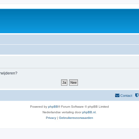
m
erwijderen?
Contact
Powered by
phpBB
® Forum Software © phpBB Limited
Nederlandse vertaling door
phpBB.nl
.
Privacy
|
Gebruikersvoorwaarden