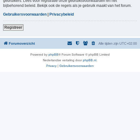
gebruikers. Lees voor registratie onze gebruiksvoorwaarden en het
bijbehorend beleid. Bekijk ook de regels als je gebruik maakt van het forum.
Gebruikersvoorwaarden
|
Privacybeleid
Registreer
Forumoverzicht
Alle tijden zijn
UTC+02:00
Powered by
phpBB
® Forum Software © phpBB Limited
Nederlandse vertaling door
phpBB.nl
.
Privacy
|
Gebruikersvoorwaarden