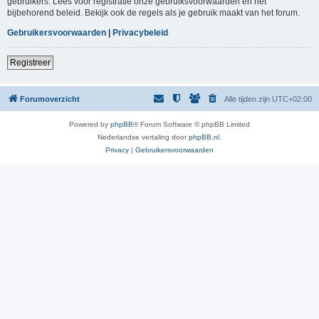
gebruikers. Lees voor registratie onze gebruiksvoorwaarden en het
bijbehorend beleid. Bekijk ook de regels als je gebruik maakt van het forum.
Gebruikersvoorwaarden
|
Privacybeleid
Registreer
Forumoverzicht
Alle tijden zijn
UTC+02:00
Powered by
phpBB
® Forum Software © phpBB Limited
Nederlandse vertaling door
phpBB.nl
.
Privacy
|
Gebruikersvoorwaarden