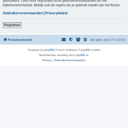
gebruikers. Lees voor registratie onze gebruiksvoorwaarden en het
bijbehorend beleid. Bekijk ook de regels als je gebruik maakt van het forum.
Gebruikersvoorwaarden
|
Privacybeleid
Registreer
Forumoverzicht
Alle tijden zijn
UTC+02:00
Powered by
phpBB
® Forum Software © phpBB Limited
Nederlandse vertaling door
phpBB.nl
.
Privacy
|
Gebruikersvoorwaarden