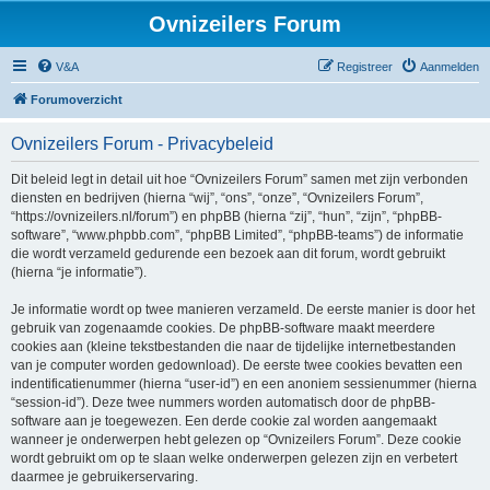
Ovnizeilers Forum
V&A
Registreer
Aanmelden
Forumoverzicht
Ovnizeilers Forum - Privacybeleid
Dit beleid legt in detail uit hoe “Ovnizeilers Forum” samen met zijn verbonden
diensten en bedrijven (hierna “wij”, “ons”, “onze”, “Ovnizeilers Forum”,
“https://ovnizeilers.nl/forum”) en phpBB (hierna “zij”, “hun”, “zijn”, “phpBB-
software”, “www.phpbb.com”, “phpBB Limited”, “phpBB-teams”) de informatie
die wordt verzameld gedurende een bezoek aan dit forum, wordt gebruikt
(hierna “je informatie”).
Je informatie wordt op twee manieren verzameld. De eerste manier is door het
gebruik van zogenaamde cookies. De phpBB-software maakt meerdere
cookies aan (kleine tekstbestanden die naar de tijdelijke internetbestanden
van je computer worden gedownload). De eerste twee cookies bevatten een
indentificatienummer (hierna “user-id”) en een anoniem sessienummer (hierna
“session-id”). Deze twee nummers worden automatisch door de phpBB-
software aan je toegewezen. Een derde cookie zal worden aangemaakt
wanneer je onderwerpen hebt gelezen op “Ovnizeilers Forum”. Deze cookie
wordt gebruikt om op te slaan welke onderwerpen gelezen zijn en verbetert
daarmee je gebruikerservaring.