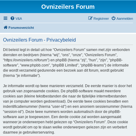
Ovnizeilers Forum
V&A
Registreer
Aanmelden
Forumoverzicht
Ovnizeilers Forum - Privacybeleid
Dit beleid legt in detail uit hoe “Ovnizeilers Forum” samen met zijn verbonden
diensten en bedrijven (hierna “wij”, “ons”, “onze”, “Ovnizeilers Forum”,
“https://ovnizeilers.nl/forum”) en phpBB (hierna “zij”, “hun”, “zijn”, “phpBB-
software”, “www.phpbb.com”, “phpBB Limited”, “phpBB-teams”) de informatie
die wordt verzameld gedurende een bezoek aan dit forum, wordt gebruikt
(hierna “je informatie”).
Je informatie wordt op twee manieren verzameld. De eerste manier is door het
gebruik van zogenaamde cookies. De phpBB-software maakt meerdere
cookies aan (kleine tekstbestanden die naar de tijdelijke internetbestanden
van je computer worden gedownload). De eerste twee cookies bevatten een
indentificatienummer (hierna “user-id”) en een anoniem sessienummer (hierna
“session-id”). Deze twee nummers worden automatisch door de phpBB-
software aan je toegewezen. Een derde cookie zal worden aangemaakt
wanneer je onderwerpen hebt gelezen op “Ovnizeilers Forum”. Deze cookie
wordt gebruikt om op te slaan welke onderwerpen gelezen zijn en verbetert
daarmee je gebruikerservaring.