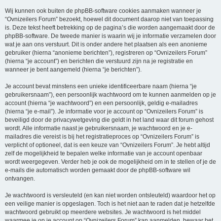
Wij kunnen ook buiten de phpBB-software cookies aanmaken wanneer je
“Ovnizeilers Forum” bezoekt, hoewel dit document daarop niet van toepassing
is. Deze tekst heeft betrekking op de pagina’s die worden aangemaakt door de
phpBB-software. De tweede manier is waarin wij je informatie verzamelen door
wat je aan ons verstuurt. Dit is onder andere het plaatsen als een anonieme
gebruiker (hierna “anonieme berichten”), registreren op “Ovnizeilers Forum”
(hierna “je account”) en berichten die verstuurd zijn na je registratie en
wanneer je bent aangemeld (hierna “je berichten”).
Je account bevat minstens een unieke identificeerbare naam (hierna “je
gebruikersnaam”), een persoonlijk wachtwoord om te kunnen aanmelden op je
account (hierna “je wachtwoord”) en een persoonlijk, geldig e-mailadres
(hierna “je e-mail”). Je informatie voor je account op “Ovnizeilers Forum” is
beveiligd door de privacywetgeving die geldt in het land waar dit forum gehost
wordt. Alle informatie naast je gebruikersnaam, je wachtwoord en je e-
mailadres die vereist is bij het registratieproces op “Ovnizeilers Forum” is
verplicht of optioneel, dat is een keuze van “Ovnizeilers Forum”. Je hebt altijd
zelf de mogelijkheid te bepalen welke informatie van je account openbaar
wordt weergegeven. Verder heb je ook de mogelijkheid om in te stellen of je de
e-mails die automatisch worden gemaakt door de phpBB-software wil
ontvangen.
Je wachtwoord is versleuteld (en kan niet worden ontsleuteld) waardoor het op
een veilige manier is opgeslagen. Toch is het niet aan te raden dat je hetzelfde
wachtwoord gebruikt op meerdere websites. Je wachtwoord is het middel
waarmee je op je account op “Ovnizeilers Forum” kan aanmelden, bewaar het