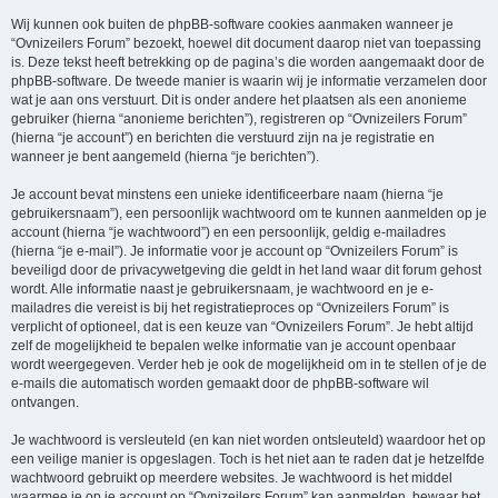
Wij kunnen ook buiten de phpBB-software cookies aanmaken wanneer je
“Ovnizeilers Forum” bezoekt, hoewel dit document daarop niet van toepassing
is. Deze tekst heeft betrekking op de pagina’s die worden aangemaakt door de
phpBB-software. De tweede manier is waarin wij je informatie verzamelen door
wat je aan ons verstuurt. Dit is onder andere het plaatsen als een anonieme
gebruiker (hierna “anonieme berichten”), registreren op “Ovnizeilers Forum”
(hierna “je account”) en berichten die verstuurd zijn na je registratie en
wanneer je bent aangemeld (hierna “je berichten”).
Je account bevat minstens een unieke identificeerbare naam (hierna “je
gebruikersnaam”), een persoonlijk wachtwoord om te kunnen aanmelden op je
account (hierna “je wachtwoord”) en een persoonlijk, geldig e-mailadres
(hierna “je e-mail”). Je informatie voor je account op “Ovnizeilers Forum” is
beveiligd door de privacywetgeving die geldt in het land waar dit forum gehost
wordt. Alle informatie naast je gebruikersnaam, je wachtwoord en je e-
mailadres die vereist is bij het registratieproces op “Ovnizeilers Forum” is
verplicht of optioneel, dat is een keuze van “Ovnizeilers Forum”. Je hebt altijd
zelf de mogelijkheid te bepalen welke informatie van je account openbaar
wordt weergegeven. Verder heb je ook de mogelijkheid om in te stellen of je de
e-mails die automatisch worden gemaakt door de phpBB-software wil
ontvangen.
Je wachtwoord is versleuteld (en kan niet worden ontsleuteld) waardoor het op
een veilige manier is opgeslagen. Toch is het niet aan te raden dat je hetzelfde
wachtwoord gebruikt op meerdere websites. Je wachtwoord is het middel
waarmee je op je account op “Ovnizeilers Forum” kan aanmelden, bewaar het