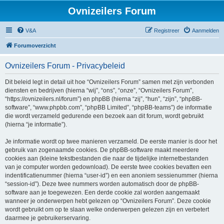
Ovnizeilers Forum
V&A
Registreer
Aanmelden
Forumoverzicht
Ovnizeilers Forum - Privacybeleid
Dit beleid legt in detail uit hoe “Ovnizeilers Forum” samen met zijn verbonden
diensten en bedrijven (hierna “wij”, “ons”, “onze”, “Ovnizeilers Forum”,
“https://ovnizeilers.nl/forum”) en phpBB (hierna “zij”, “hun”, “zijn”, “phpBB-
software”, “www.phpbb.com”, “phpBB Limited”, “phpBB-teams”) de informatie
die wordt verzameld gedurende een bezoek aan dit forum, wordt gebruikt
(hierna “je informatie”).
Je informatie wordt op twee manieren verzameld. De eerste manier is door het
gebruik van zogenaamde cookies. De phpBB-software maakt meerdere
cookies aan (kleine tekstbestanden die naar de tijdelijke internetbestanden
van je computer worden gedownload). De eerste twee cookies bevatten een
indentificatienummer (hierna “user-id”) en een anoniem sessienummer (hierna
“session-id”). Deze twee nummers worden automatisch door de phpBB-
software aan je toegewezen. Een derde cookie zal worden aangemaakt
wanneer je onderwerpen hebt gelezen op “Ovnizeilers Forum”. Deze cookie
wordt gebruikt om op te slaan welke onderwerpen gelezen zijn en verbetert
daarmee je gebruikerservaring.