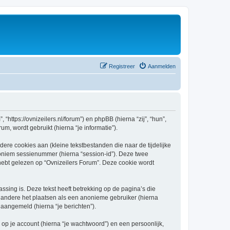
Registreer
Aanmelden
 “https://ovnizeilers.nl/forum”) en phpBB (hierna “zij”, “hun”,
, wordt gebruikt (hierna “je informatie”).
re cookies aan (kleine tekstbestanden die naar de tijdelijke
oniem sessienummer (hierna “session-id”). Deze twee
t gelezen op “Ovnizeilers Forum”. Deze cookie wordt
ing is. Deze tekst heeft betrekking op de pagina’s die
 andere het plaatsen als een anonieme gebruiker (hierna
t aangemeld (hierna “je berichten”).
p je account (hierna “je wachtwoord”) en een persoonlijk,