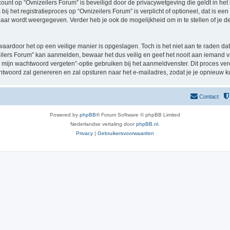
ccount op “Ovnizeilers Forum” is beveiligd door de privacywetgeving die geldt in het 
ij het registratieproces op “Ovnizeilers Forum” is verplicht of optioneel, dat is een
baar wordt weergegeven. Verder heb je ook de mogelijkheid om in te stellen of je
waardoor het op een veilige manier is opgeslagen. Toch is het niet aan te raden d
lers Forum” kan aanmelden, bewaar het dus veilig en geef het nooit aan iemand va
 mijn wachtwoord vergeten”-optie gebruiken bij het aanmeldvenster. Dit proces ver
woord zal genereren en zal opsturen naar het e-mailadres, zodat je je opnieuw 
Contact
Powered by
phpBB
® Forum Software © phpBB Limited
Nederlandse vertaling door
phpBB.nl
.
Privacy
|
Gebruikersvoorwaarden