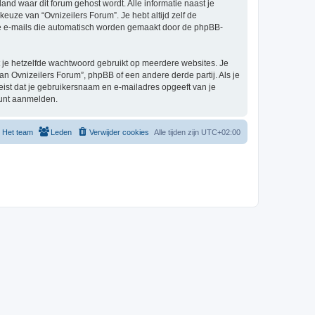
land waar dit forum gehost wordt. Alle informatie naast je
 keuze van “Ovnizeilers Forum”. Je hebt altijd zelf de
 de e-mails die automatisch worden gemaakt door de phpBB-
at je hetzelfde wachtwoord gebruikt op meerdere websites. Je
n Ovnizeilers Forum”, phpBB of een andere derde partij. Als je
eist dat je gebruikersnaam en e-mailadres opgeeft van je
kunt aanmelden.
Het team
Leden
Verwijder cookies
Alle tijden zijn
UTC+02:00