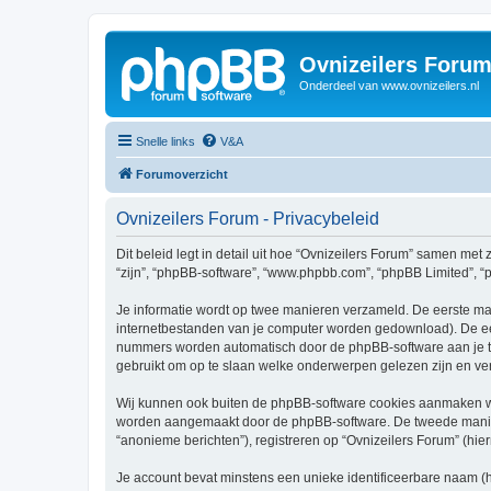
Ovnizeilers Foru
Onderdeel van www.ovnizeilers.nl
Snelle links
V&A
Forumoverzicht
Ovnizeilers Forum - Privacybeleid
Dit beleid legt in detail uit hoe “Ovnizeilers Forum” samen met z
“zijn”, “phpBB-software”, “www.phpbb.com”, “phpBB Limited”, “p
Je informatie wordt op twee manieren verzameld. De eerste ma
internetbestanden van je computer worden gedownload). De eer
nummers worden automatisch door de phpBB-software aan je t
gebruikt om op te slaan welke onderwerpen gelezen zijn en ver
Wij kunnen ook buiten de phpBB-software cookies aanmaken wan
worden aangemaakt door de phpBB-software. De tweede manier is
“anonieme berichten”), registreren op “Ovnizeilers Forum” (hiern
Je account bevat minstens een unieke identificeerbare naam (