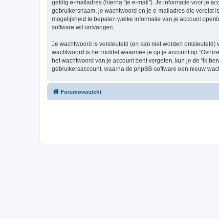
geldig e-mailadres (hierna “je e-mail”). Je informatie voor je a
gebruikersnaam, je wachtwoord en je e-mailadres die vereist is b
mogelijkheid te bepalen welke informatie van je account open
software wil ontvangen.
Je wachtwoord is versleuteld (en kan niet worden ontsleuteld) 
wachtwoord is het middel waarmee je op je account op “Ovnizei
het wachtwoord van je account bent vergeten, kun je de “Ik ben
gebruikersaccount, waarna de phpBB-software een nieuw wacht
Forumoverzicht