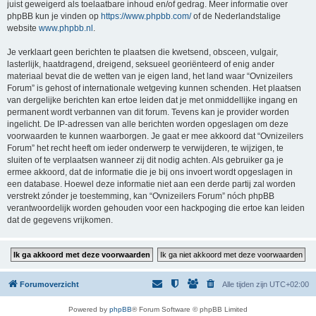
juist geweigerd als toelaatbare inhoud en/of gedrag. Meer informatie over
phpBB kun je vinden op
https://www.phpbb.com/
of de Nederlandstalige
website
www.phpbb.nl
.
Je verklaart geen berichten te plaatsen die kwetsend, obsceen, vulgair,
lasterlijk, haatdragend, dreigend, seksueel georiënteerd of enig ander
materiaal bevat die de wetten van je eigen land, het land waar “Ovnizeilers
Forum” is gehost of internationale wetgeving kunnen schenden. Het plaatsen
van dergelijke berichten kan ertoe leiden dat je met onmiddellijke ingang en
permanent wordt verbannen van dit forum. Tevens kan je provider worden
ingelicht. De IP-adressen van alle berichten worden opgeslagen om deze
voorwaarden te kunnen waarborgen. Je gaat er mee akkoord dat “Ovnizeilers
Forum” het recht heeft om ieder onderwerp te verwijderen, te wijzigen, te
sluiten of te verplaatsen wanneer zij dit nodig achten. Als gebruiker ga je
ermee akkoord, dat de informatie die je bij ons invoert wordt opgeslagen in
een database. Hoewel deze informatie niet aan een derde partij zal worden
verstrekt zónder je toestemming, kan “Ovnizeilers Forum” nóch phpBB
verantwoordelijk worden gehouden voor een hackpoging die ertoe kan leiden
dat de gegevens vrijkomen.
Forumoverzicht
Alle tijden zijn
UTC+02:00
Powered by
phpBB
® Forum Software © phpBB Limited