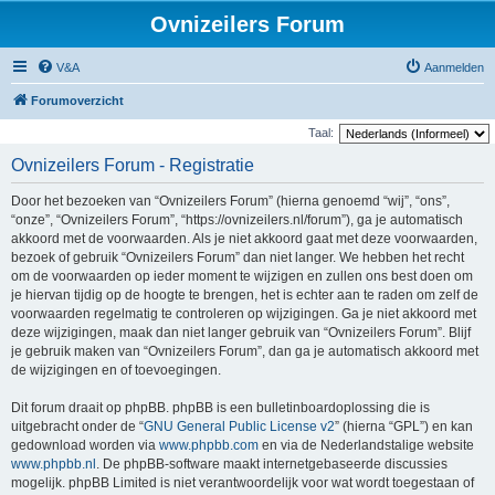
Ovnizeilers Forum
V&A
Aanmelden
Forumoverzicht
Taal:
Ovnizeilers Forum - Registratie
Door het bezoeken van “Ovnizeilers Forum” (hierna genoemd “wij”, “ons”,
“onze”, “Ovnizeilers Forum”, “https://ovnizeilers.nl/forum”), ga je automatisch
akkoord met de voorwaarden. Als je niet akkoord gaat met deze voorwaarden,
bezoek of gebruik “Ovnizeilers Forum” dan niet langer. We hebben het recht
om de voorwaarden op ieder moment te wijzigen en zullen ons best doen om
je hiervan tijdig op de hoogte te brengen, het is echter aan te raden om zelf de
voorwaarden regelmatig te controleren op wijzigingen. Ga je niet akkoord met
deze wijzigingen, maak dan niet langer gebruik van “Ovnizeilers Forum”. Blijf
je gebruik maken van “Ovnizeilers Forum”, dan ga je automatisch akkoord met
de wijzigingen en of toevoegingen.
Dit forum draait op phpBB. phpBB is een bulletinboardoplossing die is
uitgebracht onder de “
GNU General Public License v2
” (hierna “GPL”) en kan
gedownload worden via
www.phpbb.com
en via de Nederlandstalige website
www.phpbb.nl
. De phpBB-software maakt internetgebaseerde discussies
mogelijk. phpBB Limited is niet verantwoordelijk voor wat wordt toegestaan of