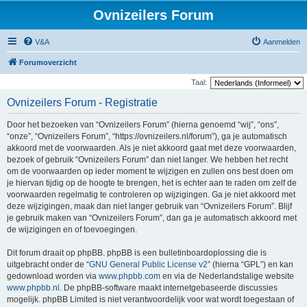
Ovnizeilers Forum
V&A
Aanmelden
Forumoverzicht
Taal:
Ovnizeilers Forum - Registratie
Door het bezoeken van “Ovnizeilers Forum” (hierna genoemd “wij”, “ons”,
“onze”, “Ovnizeilers Forum”, “https://ovnizeilers.nl/forum”), ga je automatisch
akkoord met de voorwaarden. Als je niet akkoord gaat met deze voorwaarden,
bezoek of gebruik “Ovnizeilers Forum” dan niet langer. We hebben het recht
om de voorwaarden op ieder moment te wijzigen en zullen ons best doen om
je hiervan tijdig op de hoogte te brengen, het is echter aan te raden om zelf de
voorwaarden regelmatig te controleren op wijzigingen. Ga je niet akkoord met
deze wijzigingen, maak dan niet langer gebruik van “Ovnizeilers Forum”. Blijf
je gebruik maken van “Ovnizeilers Forum”, dan ga je automatisch akkoord met
de wijzigingen en of toevoegingen.
Dit forum draait op phpBB. phpBB is een bulletinboardoplossing die is
uitgebracht onder de “
GNU General Public License v2
” (hierna “GPL”) en kan
gedownload worden via
www.phpbb.com
en via de Nederlandstalige website
www.phpbb.nl
. De phpBB-software maakt internetgebaseerde discussies
mogelijk. phpBB Limited is niet verantwoordelijk voor wat wordt toegestaan of