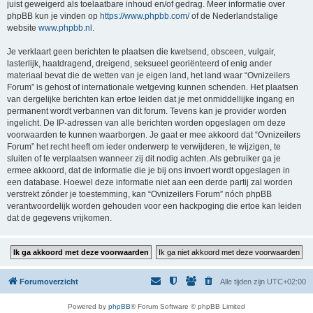
juist geweigerd als toelaatbare inhoud en/of gedrag. Meer informatie over
phpBB kun je vinden op
https://www.phpbb.com/
of de Nederlandstalige
website
www.phpbb.nl
.
Je verklaart geen berichten te plaatsen die kwetsend, obsceen, vulgair,
lasterlijk, haatdragend, dreigend, seksueel georiënteerd of enig ander
materiaal bevat die de wetten van je eigen land, het land waar “Ovnizeilers
Forum” is gehost of internationale wetgeving kunnen schenden. Het plaatsen
van dergelijke berichten kan ertoe leiden dat je met onmiddellijke ingang en
permanent wordt verbannen van dit forum. Tevens kan je provider worden
ingelicht. De IP-adressen van alle berichten worden opgeslagen om deze
voorwaarden te kunnen waarborgen. Je gaat er mee akkoord dat “Ovnizeilers
Forum” het recht heeft om ieder onderwerp te verwijderen, te wijzigen, te
sluiten of te verplaatsen wanneer zij dit nodig achten. Als gebruiker ga je
ermee akkoord, dat de informatie die je bij ons invoert wordt opgeslagen in
een database. Hoewel deze informatie niet aan een derde partij zal worden
verstrekt zónder je toestemming, kan “Ovnizeilers Forum” nóch phpBB
verantwoordelijk worden gehouden voor een hackpoging die ertoe kan leiden
dat de gegevens vrijkomen.
Forumoverzicht
Alle tijden zijn
UTC+02:00
Powered by
phpBB
® Forum Software © phpBB Limited