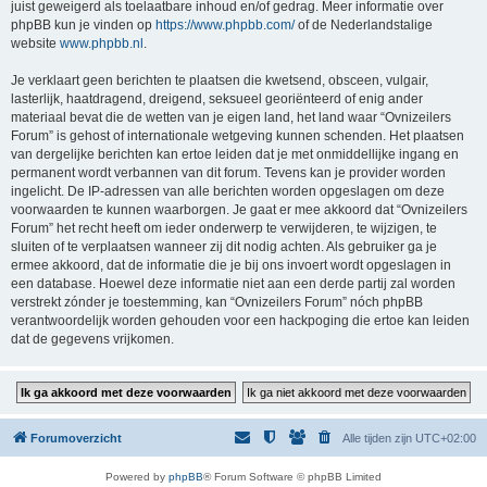
juist geweigerd als toelaatbare inhoud en/of gedrag. Meer informatie over
phpBB kun je vinden op
https://www.phpbb.com/
of de Nederlandstalige
website
www.phpbb.nl
.
Je verklaart geen berichten te plaatsen die kwetsend, obsceen, vulgair,
lasterlijk, haatdragend, dreigend, seksueel georiënteerd of enig ander
materiaal bevat die de wetten van je eigen land, het land waar “Ovnizeilers
Forum” is gehost of internationale wetgeving kunnen schenden. Het plaatsen
van dergelijke berichten kan ertoe leiden dat je met onmiddellijke ingang en
permanent wordt verbannen van dit forum. Tevens kan je provider worden
ingelicht. De IP-adressen van alle berichten worden opgeslagen om deze
voorwaarden te kunnen waarborgen. Je gaat er mee akkoord dat “Ovnizeilers
Forum” het recht heeft om ieder onderwerp te verwijderen, te wijzigen, te
sluiten of te verplaatsen wanneer zij dit nodig achten. Als gebruiker ga je
ermee akkoord, dat de informatie die je bij ons invoert wordt opgeslagen in
een database. Hoewel deze informatie niet aan een derde partij zal worden
verstrekt zónder je toestemming, kan “Ovnizeilers Forum” nóch phpBB
verantwoordelijk worden gehouden voor een hackpoging die ertoe kan leiden
dat de gegevens vrijkomen.
Forumoverzicht
Alle tijden zijn
UTC+02:00
Powered by
phpBB
® Forum Software © phpBB Limited