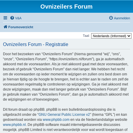
Ovnizeilers Forum
V&A
Aanmelden
Forumoverzicht
Taal:
Ovnizeilers Forum - Registratie
Door het bezoeken van “Ovnizeilers Forum” (hierna genoemd “wij”, “ons”,
“onze”, “Ovnizeilers Forum”, “https://ovnizeilers.nl/forum”), ga je automatisch
akkoord met de voorwaarden. Als je niet akkoord gaat met deze voorwaarden,
bezoek of gebruik “Ovnizeilers Forum” dan niet langer. We hebben het recht
om de voorwaarden op ieder moment te wijzigen en zullen ons best doen om
je hiervan tijdig op de hoogte te brengen, het is echter aan te raden om zelf de
voorwaarden regelmatig te controleren op wijzigingen. Ga je niet akkoord met
deze wijzigingen, maak dan niet langer gebruik van “Ovnizeilers Forum”. Blijf
je gebruik maken van “Ovnizeilers Forum”, dan ga je automatisch akkoord met
de wijzigingen en of toevoegingen.
Dit forum draait op phpBB. phpBB is een bulletinboardoplossing die is
uitgebracht onder de “
GNU General Public License v2
” (hierna “GPL”) en kan
gedownload worden via
www.phpbb.com
en via de Nederlandstalige website
www.phpbb.nl
. De phpBB-software maakt internetgebaseerde discussies
mogelijk. phpBB Limited is niet verantwoordelijk voor wat wordt toegestaan of