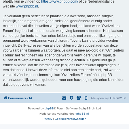
phpBB kun je vinden op
https://www.phpbb.com/
of de Nederlandstalige
website
www.phpbb.nl
.
Je verklaart geen berichten te plaatsen die kwetsend, obsceen, vulgair,
lasterlijk, haatdragend, dreigend, seksueel georiënteerd of enig ander
materiaal bevat die de wetten van je eigen land, het land waar “Ovnizeilers
Forum” is gehost of internationale wetgeving kunnen schenden. Het plaatsen
van dergelijke berichten kan ertoe leiden dat je met onmiddellijke ingang en
permanent wordt verbannen van dit forum. Tevens kan je provider worden
ingelicht. De IP-adressen van alle berichten worden opgeslagen om deze
voorwaarden te kunnen waarborgen. Je gaat er mee akkoord dat “Ovnizeilers
Forum” het recht heeft om ieder onderwerp te verwijderen, te wijzigen, te
sluiten of te verplaatsen wanneer zij dit nodig achten. Als gebruiker ga je
ermee akkoord, dat de informatie die je bij ons invoert wordt opgeslagen in
een database. Hoewel deze informatie niet aan een derde partij zal worden
verstrekt zónder je toestemming, kan “Ovnizeilers Forum” nóch phpBB
verantwoordelijk worden gehouden voor een hackpoging die ertoe kan leiden
dat de gegevens vrijkomen.
Forumoverzicht
Alle tijden zijn
UTC+02:00
Powered by
phpBB
® Forum Software © phpBB Limited
Nederlandse vertaling door
phpBB.nl
.
Privacy
|
Gebruikersvoorwaarden