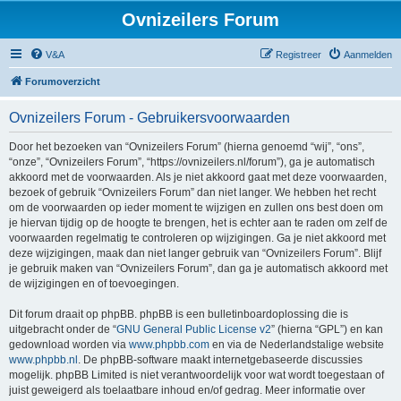
Ovnizeilers Forum
V&A
Registreer
Aanmelden
Forumoverzicht
Ovnizeilers Forum - Gebruikersvoorwaarden
Door het bezoeken van “Ovnizeilers Forum” (hierna genoemd “wij”, “ons”,
“onze”, “Ovnizeilers Forum”, “https://ovnizeilers.nl/forum”), ga je automatisch
akkoord met de voorwaarden. Als je niet akkoord gaat met deze voorwaarden,
bezoek of gebruik “Ovnizeilers Forum” dan niet langer. We hebben het recht
om de voorwaarden op ieder moment te wijzigen en zullen ons best doen om
je hiervan tijdig op de hoogte te brengen, het is echter aan te raden om zelf de
voorwaarden regelmatig te controleren op wijzigingen. Ga je niet akkoord met
deze wijzigingen, maak dan niet langer gebruik van “Ovnizeilers Forum”. Blijf
je gebruik maken van “Ovnizeilers Forum”, dan ga je automatisch akkoord met
de wijzigingen en of toevoegingen.
Dit forum draait op phpBB. phpBB is een bulletinboardoplossing die is
uitgebracht onder de “
GNU General Public License v2
” (hierna “GPL”) en kan
gedownload worden via
www.phpbb.com
en via de Nederlandstalige website
www.phpbb.nl
. De phpBB-software maakt internetgebaseerde discussies
mogelijk. phpBB Limited is niet verantwoordelijk voor wat wordt toegestaan of
juist geweigerd als toelaatbare inhoud en/of gedrag. Meer informatie over