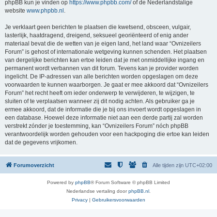
phpBB kun je vinden op
https://www.phpbb.com/
of de Nederlandstalige
website
www.phpbb.nl
.
Je verklaart geen berichten te plaatsen die kwetsend, obsceen, vulgair,
lasterlijk, haatdragend, dreigend, seksueel georiënteerd of enig ander
materiaal bevat die de wetten van je eigen land, het land waar “Ovnizeilers
Forum” is gehost of internationale wetgeving kunnen schenden. Het plaatsen
van dergelijke berichten kan ertoe leiden dat je met onmiddellijke ingang en
permanent wordt verbannen van dit forum. Tevens kan je provider worden
ingelicht. De IP-adressen van alle berichten worden opgeslagen om deze
voorwaarden te kunnen waarborgen. Je gaat er mee akkoord dat “Ovnizeilers
Forum” het recht heeft om ieder onderwerp te verwijderen, te wijzigen, te
sluiten of te verplaatsen wanneer zij dit nodig achten. Als gebruiker ga je
ermee akkoord, dat de informatie die je bij ons invoert wordt opgeslagen in
een database. Hoewel deze informatie niet aan een derde partij zal worden
verstrekt zónder je toestemming, kan “Ovnizeilers Forum” nóch phpBB
verantwoordelijk worden gehouden voor een hackpoging die ertoe kan leiden
dat de gegevens vrijkomen.
Forumoverzicht
Alle tijden zijn
UTC+02:00
Powered by
phpBB
® Forum Software © phpBB Limited
Nederlandse vertaling door
phpBB.nl
.
Privacy
|
Gebruikersvoorwaarden