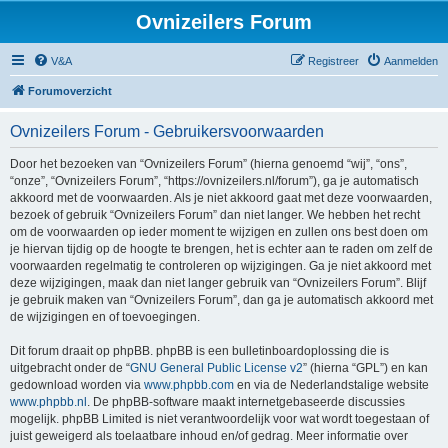
Ovnizeilers Forum
V&A
Registreer
Aanmelden
Forumoverzicht
Ovnizeilers Forum - Gebruikersvoorwaarden
Door het bezoeken van “Ovnizeilers Forum” (hierna genoemd “wij”, “ons”,
“onze”, “Ovnizeilers Forum”, “https://ovnizeilers.nl/forum”), ga je automatisch
akkoord met de voorwaarden. Als je niet akkoord gaat met deze voorwaarden,
bezoek of gebruik “Ovnizeilers Forum” dan niet langer. We hebben het recht
om de voorwaarden op ieder moment te wijzigen en zullen ons best doen om
je hiervan tijdig op de hoogte te brengen, het is echter aan te raden om zelf de
voorwaarden regelmatig te controleren op wijzigingen. Ga je niet akkoord met
deze wijzigingen, maak dan niet langer gebruik van “Ovnizeilers Forum”. Blijf
je gebruik maken van “Ovnizeilers Forum”, dan ga je automatisch akkoord met
de wijzigingen en of toevoegingen.
Dit forum draait op phpBB. phpBB is een bulletinboardoplossing die is
uitgebracht onder de “
GNU General Public License v2
” (hierna “GPL”) en kan
gedownload worden via
www.phpbb.com
en via de Nederlandstalige website
www.phpbb.nl
. De phpBB-software maakt internetgebaseerde discussies
mogelijk. phpBB Limited is niet verantwoordelijk voor wat wordt toegestaan of
juist geweigerd als toelaatbare inhoud en/of gedrag. Meer informatie over