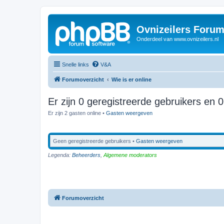
Ovnizeilers Foru
Onderdeel van www.ovnizeilers.nl
Snelle links
V&A
Forumoverzicht
Wie is er online
Er zijn 0 geregistreerde gebruikers en 
Er zijn 2 gasten online •
Gasten weergeven
Geen geregistreerde gebruikers •
Gasten weergeven
Legenda:
Beheerders
,
Algemene moderators
Forumoverzicht