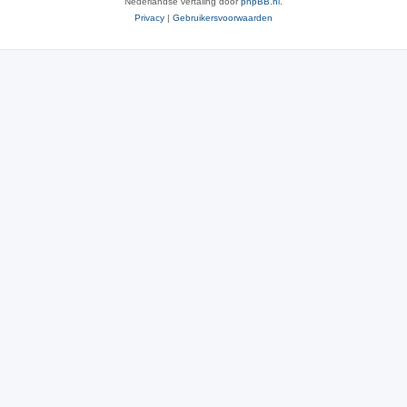
Nederlandse vertaling door
phpBB.nl
.
Privacy
|
Gebruikersvoorwaarden