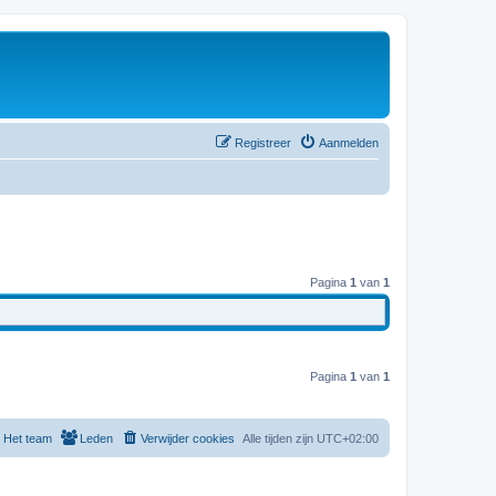
Registreer
Aanmelden
Pagina
1
van
1
Pagina
1
van
1
Het team
Leden
Verwijder cookies
Alle tijden zijn
UTC+02:00